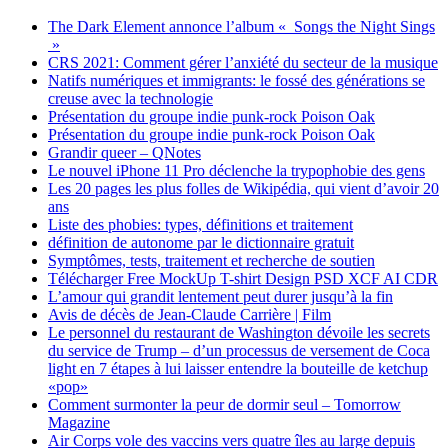
The Dark Element annonce l’album « Songs the Night Sings
»
CRS 2021: Comment gérer l’anxiété du secteur de la musique
Natifs numériques et immigrants: le fossé des générations se
creuse avec la technologie
Présentation du groupe indie punk-rock Poison Oak
Présentation du groupe indie punk-rock Poison Oak
Grandir queer – QNotes
Le nouvel iPhone 11 Pro déclenche la trypophobie des gens
Les 20 pages les plus folles de Wikipédia, qui vient d’avoir 20
ans
Liste des phobies: types, définitions et traitement
définition de autonome par le dictionnaire gratuit
Symptômes, tests, traitement et recherche de soutien
Télécharger Free MockUp T-shirt Design PSD XCF AI CDR
L’amour qui grandit lentement peut durer jusqu’à la fin
Avis de décès de Jean-Claude Carrière | Film
Le personnel du restaurant de Washington dévoile les secrets
du service de Trump – d’un processus de versement de Coca
light en 7 étapes à lui laisser entendre la bouteille de ketchup
«pop»
Comment surmonter la peur de dormir seul – Tomorrow
Magazine
Air Corps vole des vaccins vers quatre îles au large depuis