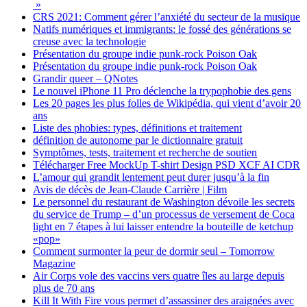
»
CRS 2021: Comment gérer l’anxiété du secteur de la musique
Natifs numériques et immigrants: le fossé des générations se
creuse avec la technologie
Présentation du groupe indie punk-rock Poison Oak
Présentation du groupe indie punk-rock Poison Oak
Grandir queer – QNotes
Le nouvel iPhone 11 Pro déclenche la trypophobie des gens
Les 20 pages les plus folles de Wikipédia, qui vient d’avoir 20
ans
Liste des phobies: types, définitions et traitement
définition de autonome par le dictionnaire gratuit
Symptômes, tests, traitement et recherche de soutien
Télécharger Free MockUp T-shirt Design PSD XCF AI CDR
L’amour qui grandit lentement peut durer jusqu’à la fin
Avis de décès de Jean-Claude Carrière | Film
Le personnel du restaurant de Washington dévoile les secrets
du service de Trump – d’un processus de versement de Coca
light en 7 étapes à lui laisser entendre la bouteille de ketchup
«pop»
Comment surmonter la peur de dormir seul – Tomorrow
Magazine
Air Corps vole des vaccins vers quatre îles au large depuis
plus de 70 ans
Kill It With Fire vous permet d’assassiner des araignées avec