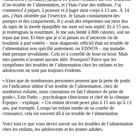
d’un trouble de l’alimentation, et j’étais l’une des millions. J’ai
commencé à piquer, à pousser et à juger mon corps à 13 ans. À 14
ans, j’étais obsédée par l’exercice. Je faisais constamment des
pompes et des craquements. Il y avait des empreintes sur mon dos
du tapis de la merde éparpillée sur mon sol non aspiré. Et à 15 ans,
je restreignais la nourriture. Je me suis limité à 800 calories, soit un
repas par jour. Et bien que je n’ai jamais eu d’anorexie ou de
boulimie à part entière – mon diagnostic officiel était un trouble de
l’alimentation non spécifié autrement, ou EDNOS – ma maladie
était presque invalidante. Cela m’a contrôlé de bout en bout. Mais
mes parents n’avaient aucune idée. Pourquoi? Parce que les
symptômes des troubles de l’alimentation chez les enfants et les
adolescents ne sont pas toujours évidents.
«Alors que de nombreuses personnes pensent que la perte de poids
est l’indication ultime d’un trouble de l’alimentation, chez de
nombreux enfants, nous constatons en fait l’absence de prise de
poids», Erin Parks – psychologue clinicienne et chef de la clinique
Équiper
– explique. «
Un enfant devrait peser plus à 15 ans qu’à 13
ans, par exemple. Lorsqu’un enfant tombe de sa courbe de
croissance, cela est souvent dû à un trouble de l’alimentation.
Voici tout ce que vous devez savoir sur les troubles de l’alimentation
chez les enfants, les adolescents et les jeunes adultes.