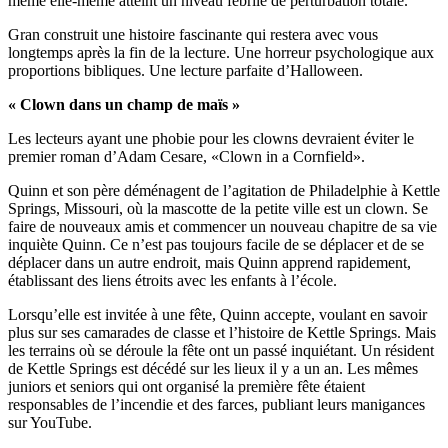
même elle-même atteint un niveau fébrile de perturbation totale.
Gran construit une histoire fascinante qui restera avec vous
longtemps après la fin de la lecture. Une horreur psychologique aux
proportions bibliques. Une lecture parfaite d’Halloween.
« Clown dans un champ de maïs »
Les lecteurs ayant une phobie pour les clowns devraient éviter le
premier roman d’Adam Cesare, «Clown in a Cornfield».
Quinn et son père déménagent de l’agitation de Philadelphie à Kettle
Springs, Missouri, où la mascotte de la petite ville est un clown. Se
faire de nouveaux amis et commencer un nouveau chapitre de sa vie
inquiète Quinn. Ce n’est pas toujours facile de se déplacer et de se
déplacer dans un autre endroit, mais Quinn apprend rapidement,
établissant des liens étroits avec les enfants à l’école.
Lorsqu’elle est invitée à une fête, Quinn accepte, voulant en savoir
plus sur ses camarades de classe et l’histoire de Kettle Springs. Mais
les terrains où se déroule la fête ont un passé inquiétant. Un résident
de Kettle Springs est décédé sur les lieux il y a un an. Les mêmes
juniors et seniors qui ont organisé la première fête étaient
responsables de l’incendie et des farces, publiant leurs manigances
sur YouTube.