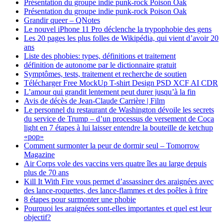
Présentation du groupe indie punk-rock Poison Oak
Présentation du groupe indie punk-rock Poison Oak
Grandir queer – QNotes
Le nouvel iPhone 11 Pro déclenche la trypophobie des gens
Les 20 pages les plus folles de Wikipédia, qui vient d’avoir 20
ans
Liste des phobies: types, définitions et traitement
définition de autonome par le dictionnaire gratuit
Symptômes, tests, traitement et recherche de soutien
Télécharger Free MockUp T-shirt Design PSD XCF AI CDR
L’amour qui grandit lentement peut durer jusqu’à la fin
Avis de décès de Jean-Claude Carrière | Film
Le personnel du restaurant de Washington dévoile les secrets
du service de Trump – d’un processus de versement de Coca
light en 7 étapes à lui laisser entendre la bouteille de ketchup
«pop»
Comment surmonter la peur de dormir seul – Tomorrow
Magazine
Air Corps vole des vaccins vers quatre îles au large depuis
plus de 70 ans
Kill It With Fire vous permet d’assassiner des araignées avec
des lance-roquettes, des lance-flammes et des poêles à frire
8 étapes pour surmonter une phobie
Pourquoi les araignées sont-elles importantes et quel est leur
objectif?