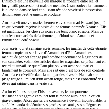
L’histoire est une merveille qui masque la frontière entre réel et
imaginatif, possession et maladie mentale. Gran soulève brillamment
la question dans ce bref et puissant récit de savoir si la possession
démoniaque peut vraiment se produire.
Amanda vit une vie mariée heureuse avec son mari Edward jusqu’à
ce qu’Amanda reçoive la visite d’une femme nommée Naamah. Elle
est magnifique, les cheveux noirs et le teint blanc et sable. Mais ce
sont les crocs acérés de la femme qui éblouissent Amanda et
l’invitent du côté obscur.
Jour après jour et semaine après semaine, les images de cette étrange
femme empiètent sur la vie d’Amanda et d’Ed. Amanda est
manipulée par cet étrange phénomène et commence à agir hors de
son caractère, volant des articles dans les magasins, se présentant en
retard au travail, se querellant plus souvent avec son mari et
finalement le trompant. Mais elle sait que c’est hors de son contrôle.
Amanda est réveillée dans la nuit par des rêves de Naamah sur une
plage rouge au milieu d’un océan rouge, mais c’est l’obscurité des
rêves qui saigne dans la vraie vie.
Au fur et à mesure que l’histoire avance, le comportement
d’Amanda s’aggrave et tout et tout le monde autour d’elle est en
grave danger. Alors que sa vie commence à devenir incontrôlable, la
soif d’Amanda de détruire ses proches, ses amis, ses collègues et