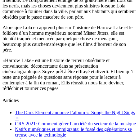
il semble. Le comportement étrange de sa grand-mère met Lola sur
les nerfs, mais les choses deviennent plus sinistres lorsque Lola
commence à fouiner dans la ville, parlant aux habitants qui semblent
obsédés par le passé macabre de son père.
Alors que Lola en apprend plus sur l’histoire de Harrow Lake et le
folklore d’un homme mystérieux nommé Mister Jitters, elle est
bientôt traquée et menacée par quelque chose de menaçant,
beaucoup plus cauchemardesque que les films d’horreur de son
père.
«Harrow Lake» est une histoire de terreur obsédante et
convaincante, déconcertante dans sa présentation
cinématographique. Soyez prêt à être effrayé et diverti. Et bien qu’il
reste une poignée de questions sans réponse pour le lecteur à
contempler à la fin du roman, Ellis réussit à nous faire deviner,
réfléchir et tourner ces pages.
Articles
The Dark Element annonce l’album « Songs the Night Sings
»
CRS 2021: Comment gérer l’anxiété du secteur de la musique
Natifs numériques et immigrants: le fossé des générations se
creuse avec la technologie