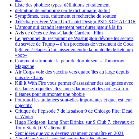
Liste des phobies: types, définitions et traitement
définition de autonome par le dictionnaire gratuit
Symptômes, tests, traitement et recherche de soutien
Télécharger Free MockUp T-shirt Design PSD XCF AI CDR
L’amour qui grandit lentement peut durer jusqu’à la fin
Avis de décès de Jean-Claude Carrière | Film
Le personnel du restaurant de Washington dévoile les secrets
du service de Trump – d’un processus de versement de Coca
light en 7 étapes à lui laisser entendre la bouteille de ketchup
«pop»
Comment surmonter la peur de dormir seul – Tomorrow
Magazine
Air Corps vole des vaccins vers quatre îles au large depuis
plus de 70 ans
Kill It With Fire vous permet d’assassiner des araignées avec
des lance-roquettes, des lance-flammes et des poêles à frire
8 étapes pour surmonter une phobie
Pourquoi les araignées sont-elles importantes et quel est leur
objectif?
Critique de l’épisode 7 de la saison 9 de Chicago Fire: Dead
of Winter
Hugo Hodgson, Long Shot Drinks, sur S Club 7, chevaux et
Tony Stark | CV alternatif
Sept idées que vous devriez vraiment connaître en 2021
Appel lancé par la société contre les allégations