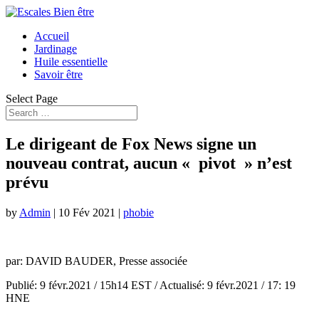
Accueil
Jardinage
Huile essentielle
Savoir être
Select Page
Le dirigeant de Fox News signe un
nouveau contrat, aucun « pivot » n’est
prévu
by
Admin
|
10 Fév 2021
|
phobie
par:
DAVID BAUDER, Presse associée
Publié:
9 févr.2021 / 15h14 EST
/
Actualisé:
9 févr.2021 / 17: 19
HNE