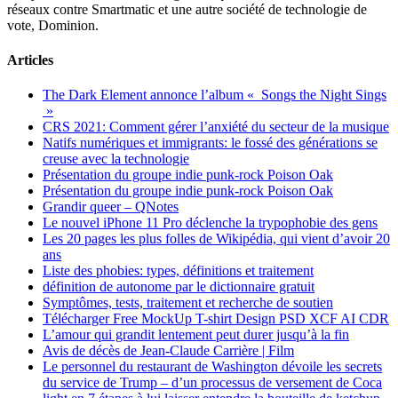
réseaux contre Smartmatic et une autre société de technologie de
vote, Dominion.
Articles
The Dark Element annonce l’album « Songs the Night Sings
»
CRS 2021: Comment gérer l’anxiété du secteur de la musique
Natifs numériques et immigrants: le fossé des générations se
creuse avec la technologie
Présentation du groupe indie punk-rock Poison Oak
Présentation du groupe indie punk-rock Poison Oak
Grandir queer – QNotes
Le nouvel iPhone 11 Pro déclenche la trypophobie des gens
Les 20 pages les plus folles de Wikipédia, qui vient d’avoir 20
ans
Liste des phobies: types, définitions et traitement
définition de autonome par le dictionnaire gratuit
Symptômes, tests, traitement et recherche de soutien
Télécharger Free MockUp T-shirt Design PSD XCF AI CDR
L’amour qui grandit lentement peut durer jusqu’à la fin
Avis de décès de Jean-Claude Carrière | Film
Le personnel du restaurant de Washington dévoile les secrets
du service de Trump – d’un processus de versement de Coca