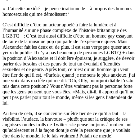
« J’ai cette anxiété – je pense irrationnelle – à propos des hommes
homosexuels qui me démolissent ‘
C’est difficile d’être un acteur appelé à faire la lumière et à
l’humanité sur une phase complexe de l’histoire britannique des
LGBTQ +; C’est tout aussi difficile d’être un homme gay essayant
de faire de la musique pop qui parle de l’expérience queer. Mais
Alexander fait les deux et, de plus, il est sans vergogne queer aux
yeux du public. Il n’y a pas beaucoup de personnes LGBTQ + dans
la position d’Alexandre et il doit être épuisant, je suggère, de devoir
parler des besoins et des peurs de tout un éventail d’identités
sexuelles et de genre. Après tout, ce n’est qu’un homme qui veut
être fier de qui il est. «Parfois, quand je me sens le plus anxieux, j’ai
une voix dans ma tête qui me dit: ‘Oh, Olly, pourquoi diable t’es-tu
mis dans cette position? Vous n’êtes vraiment pas la personne forte
que les gens pensent que vous êtes. »Mais, dit-il, il apprend qu’il ne
peut pas parler pour tout le monde, même si les gens l’attendent de
lui.
Au lieu de cela, il se concentre sur être fier de ce qu’il a fait – la
visibilité, l’audace, la bravoure – plutôt que sur la critique de ses
angoisses ou des trolls de Twitter. «Je pense toujours à moi en tant
qu’adolescent et à la façon dont je crée la personne que je voulais
être dans le monde. Je le fais vraiment! Putain de merde!