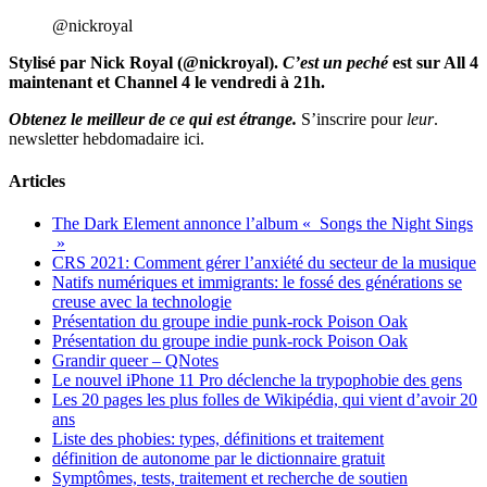
@nickroyal
Stylisé par Nick Royal (
@nickroyal
).
C’est un peché
est sur All 4
maintenant et Channel 4 le vendredi à 21h.
Obtenez le meilleur de ce qui est étrange.
S’inscrire pour
leur
.
newsletter hebdomadaire ici.
Articles
The Dark Element annonce l’album « Songs the Night Sings
»
CRS 2021: Comment gérer l’anxiété du secteur de la musique
Natifs numériques et immigrants: le fossé des générations se
creuse avec la technologie
Présentation du groupe indie punk-rock Poison Oak
Présentation du groupe indie punk-rock Poison Oak
Grandir queer – QNotes
Le nouvel iPhone 11 Pro déclenche la trypophobie des gens
Les 20 pages les plus folles de Wikipédia, qui vient d’avoir 20
ans
Liste des phobies: types, définitions et traitement
définition de autonome par le dictionnaire gratuit
Symptômes, tests, traitement et recherche de soutien