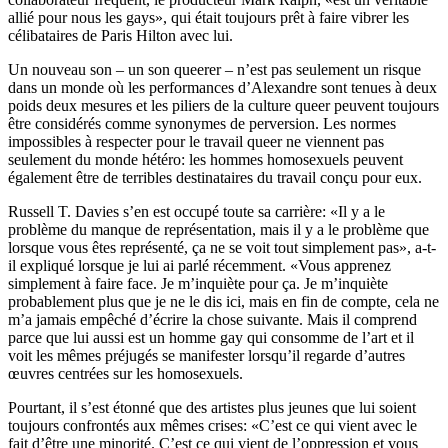
allié pour nous les gays», qui était toujours prêt à faire vibrer les
célibataires de Paris Hilton avec lui.
Un nouveau son – un son queerer – n’est pas seulement un risque
dans un monde où les performances d’Alexandre sont tenues à deux
poids deux mesures et les piliers de la culture queer peuvent toujours
être considérés comme synonymes de perversion. Les normes
impossibles à respecter pour le travail queer ne viennent pas
seulement du monde hétéro: les hommes homosexuels peuvent
également être de terribles destinataires du travail conçu pour eux.
Russell T. Davies s’en est occupé toute sa carrière: «Il y a le
problème du manque de représentation, mais il y a le problème que
lorsque vous êtes représenté, ça ne se voit tout simplement pas», a-t-
il expliqué lorsque je lui ai parlé récemment. «Vous apprenez
simplement à faire face. Je m’inquiète pour ça. Je m’inquiète
probablement plus que je ne le dis ici, mais en fin de compte, cela ne
m’a jamais empêché d’écrire la chose suivante. Mais il comprend
parce que lui aussi est un homme gay qui consomme de l’art et il
voit les mêmes préjugés se manifester lorsqu’il regarde d’autres
œuvres centrées sur les homosexuels.
Pourtant, il s’est étonné que des artistes plus jeunes que lui soient
toujours confrontés aux mêmes crises: «C’est ce qui vient avec le
fait d’être une minorité. C’est ce qui vient de l’oppression et vous