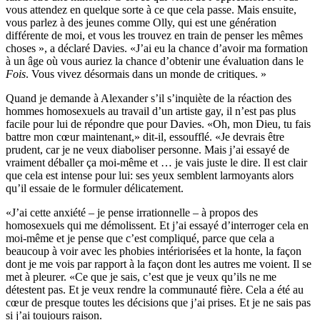
vous attendez en quelque sorte à ce que cela passe. Mais ensuite,
vous parlez à des jeunes comme Olly, qui est une génération
différente de moi, et vous les trouvez en train de penser les mêmes
choses », a déclaré Davies. «J’ai eu la chance d’avoir ma formation
à un âge où vous auriez la chance d’obtenir une évaluation dans le
Fois
. Vous vivez désormais dans un monde de critiques. »
Quand je demande à Alexander s’il s’inquiète de la réaction des
hommes homosexuels au travail d’un artiste gay, il n’est pas plus
facile pour lui de répondre que pour Davies. «Oh, mon Dieu, tu fais
battre mon cœur maintenant,» dit-il, essoufflé. «Je devrais être
prudent, car je ne veux diaboliser personne. Mais j’ai essayé de
vraiment déballer ça moi-même et … je vais juste le dire. Il est clair
que cela est intense pour lui: ses yeux semblent larmoyants alors
qu’il essaie de le formuler délicatement.
«J’ai cette anxiété – je pense irrationnelle – à propos des
homosexuels qui me démolissent. Et j’ai essayé d’interroger cela en
moi-même et je pense que c’est compliqué, parce que cela a
beaucoup à voir avec les phobies intériorisées et la honte, la façon
dont je me vois par rapport à la façon dont les autres me voient. Il se
met à pleurer. «Ce que je sais, c’est que je veux qu’ils ne me
détestent pas. Et je veux rendre la communauté fière. Cela a été au
cœur de presque toutes les décisions que j’ai prises. Et je ne sais pas
si j’ai toujours raison.