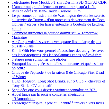
Télécharger Free MockUp T-shirt Design PSD XCF AI CDR
L’amour qui grandit lentement peut durer jusqu’à la fin
Avis de décès de Jean-Claude Carrière | Film
Le personnel du restaurant de Washington dévoile les secrets
du service de Trump – d’un processus de versement de Coca
light en 7 étapes à lui laisser entendre la bouteille de ketchup
«pop»
Comment surmonter la peur de dormir seul – Tomorrow
Magazine
Air Corps vole des vaccins vers quatre îles au large depuis
plus de 70 ans
Kill It With Fire vous permet d’assassiner des araignées avec
des lance-roquettes, des lance-flammes et des poêles à frire
8 étapes pour surmonter une phobie
Pourquoi les araignées sont-elles importantes et quel est leur
objectif?
Critique de l’épisode 7 de la saison 9 de Chicago Fire: Dead
of Winter
Hugo Hodgson, Long Shot Drinks, sur S Club 7, chevaux et
Tony Stark | CV alternatif
Sept idées que vous devriez vraiment connaître en 2021
Appel lancé par la société contre les allégations
d’islamophobie
L’enseignant inspire la joie et l’identité à travers divers livres