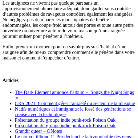
Les araignées ne vivront pas quelque part sans un
approvisionnement alimentaire adéquat, donc garder sous contrôle
d’autres problèmes de ravageurs contrôlera également les araignées.
Ne négligez pas de réparer les moustiquaires de fenêtre
endommagées, les coupe-froid autour des portes et toute autre petite
ouverture ou ouverture autour de votre maison qu’une araignée
pourrait utiliser pour pénétrer à l’intérieur.
Enfin, prenez un moment pour en savoir plus sur l’habitat d’une
araignée afin de mieux comprendre comment elle pénètre dans votre
maison et comment l’empêcher d’entrer.
Articles
The Dark Element annonce l’album « Songs the Night Sings
»
CRS 2021: Comment gérer l’anxiété du secteur de la musique
Natifs numériques et immigrants: le fossé des générations se
creuse avec la technologie
Présentation du groupe indie punk-rock Poison Oak
Présentation du groupe indie punk-rock Poison Oak
Grandir queer – QNotes
Le nouvel iPhone 11 Pro déclenche la trypophobie des gens