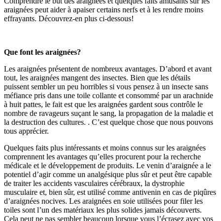
Comprendre le but des araignées et quelques faits amusants sur les
araignées peut aider à apaiser certains nerfs et à les rendre moins
effrayants. Découvrez-en plus ci-dessous!
Que font les araignées?
Les araignées présentent de nombreux avantages. D’abord et avant
tout, les araignées mangent des insectes. Bien que les détails
puissent sembler un peu horribles si vous pensez à un insecte sans
méfiance pris dans une toile collante et consommé par un arachnide
à huit pattes, le fait est que les araignées gardent sous contrôle le
nombre de ravageurs suçant le sang, la propagation de la maladie et
la destruction des cultures. . C’est quelque chose que nous pouvons
tous apprécier.
Quelques faits plus intéressants et moins connus sur les araignées
comprennent les avantages qu’elles procurent pour la recherche
médicale et le développement de produits. Le venin d’araignée a le
potentiel d’agir comme un analgésique plus sûr et peut être capable
de traiter les accidents vasculaires cérébraux, la dystrophie
musculaire et, bien sûr, est utilisé comme antivenin en cas de piqûres
d’araignées nocives. Les araignées en soie utilisées pour filer les
toiles sont l’un des matériaux les plus solides jamais découverts.
Cela peut ne pas sembler beaucoup lorsque vous l’écrasez avec vos