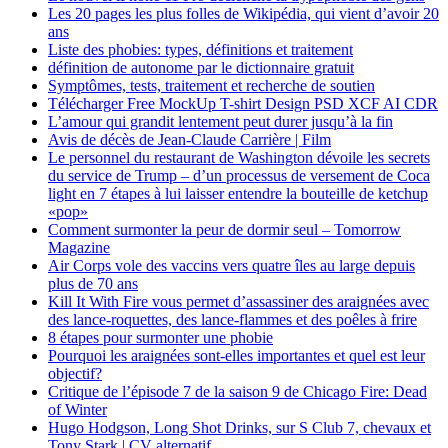
Les 20 pages les plus folles de Wikipédia, qui vient d’avoir 20
ans
Liste des phobies: types, définitions et traitement
définition de autonome par le dictionnaire gratuit
Symptômes, tests, traitement et recherche de soutien
Télécharger Free MockUp T-shirt Design PSD XCF AI CDR
L’amour qui grandit lentement peut durer jusqu’à la fin
Avis de décès de Jean-Claude Carrière | Film
Le personnel du restaurant de Washington dévoile les secrets
du service de Trump – d’un processus de versement de Coca
light en 7 étapes à lui laisser entendre la bouteille de ketchup
«pop»
Comment surmonter la peur de dormir seul – Tomorrow
Magazine
Air Corps vole des vaccins vers quatre îles au large depuis
plus de 70 ans
Kill It With Fire vous permet d’assassiner des araignées avec
des lance-roquettes, des lance-flammes et des poêles à frire
8 étapes pour surmonter une phobie
Pourquoi les araignées sont-elles importantes et quel est leur
objectif?
Critique de l’épisode 7 de la saison 9 de Chicago Fire: Dead
of Winter
Hugo Hodgson, Long Shot Drinks, sur S Club 7, chevaux et
Tony Stark | CV alternatif