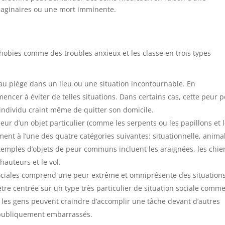
maginaires ou une mort imminente.
 phobies comme des troubles anxieux et les classe en trois types
is au piège dans un lieu ou une situation incontournable. En
cer à éviter de telles situations. Dans certains cas, cette peur 
’individu craint même de quitter son domicile.
peur d’un objet particulier (comme les serpents ou les papillons et 
nt à l’une des quatre catégories suivantes: situationnelle, anima
mples d’objets de peur communs incluent les araignées, les chie
 hauteurs et le vol.
sociales comprend une peur extrême et omniprésente des situation
être centrée sur un type très particulier de situation sociale comme
, les gens peuvent craindre d’accomplir une tâche devant d’autres
 publiquement embarrassés.