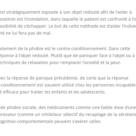
est stratégiquement exposée à son objet redouté afin de l’aider à
sition est l’inondation, dans laquelle le patient est confronté à l’
bilité de s’échapper. Le but de cette méthode est d’aider l’indiv
uté ne lui fera pas de mal.
aitement de la phobie est le contre-conditionnement. Dans cette
nse à l’objet redouté. Plutôt que de paniquer face à l’objet ou à 
chniques de relaxation pour remplacer l’anxiété et la peur.
ec la réponse de panique précédente, de sorte que la réponse
conditionnement est souvent utilisé chez les personnes incapable
é efficace pour traiter les enfants et les adolescents.
ant de phobie sociale, des médicaments comme une faible dose d’un
resseur (comme un inhibiteur sélectif du recaptage de la séroton
cognitivo-comportementale peuvent s’avérer utiles.