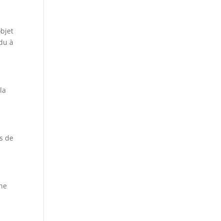
objet
idu à
la
s de
e
ine