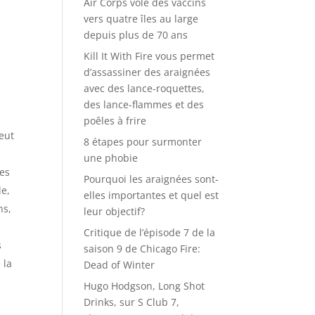
Air Corps vole des vaccins
vers quatre îles au large
depuis plus de 70 ans
Kill It With Fire vous permet
d’assassiner des araignées
avec des lance-roquettes,
des lance-flammes et des
poêles à frire
peut
8 étapes pour surmonter
une phobie
les
Pourquoi les araignées sont-
le,
elles importantes et quel est
ns,
leur objectif?
Critique de l’épisode 7 de la
s
saison 9 de Chicago Fire:
 la
Dead of Winter
Hugo Hodgson, Long Shot
Drinks, sur S Club 7,