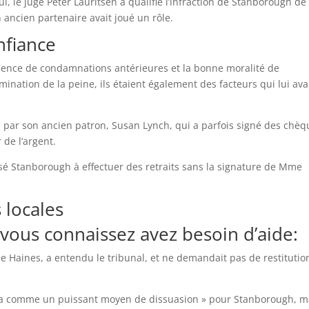
i, le juge Peter Lauritsen a qualifié l’infraction de Stanborough de
ancien partenaire avait joué un rôle.
nfiance
absence de condamnations antérieures et la bonne moralité de
ination de la peine, ils étaient également des facteurs qui lui ava
on par son ancien patron, Susan Lynch, qui a parfois signé des chè
 de l’argent.
é Stanborough à effectuer des retraits sans la signature de Mme
 locales
vous connaissez avez besoin d’aide:
Haines, a entendu le tribunal, et ne demandait pas de restitutio
gira comme un puissant moyen de dissuasion » pour Stanborough, m