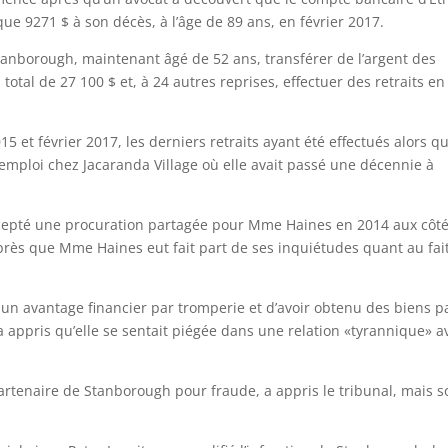
ue 9271 $ à son décès, à l’âge de 89 ans, en février 2017.
tanborough, maintenant âgé de 52 ans, transférer de l’argent des
tal de 27 100 $ et, à 24 autres reprises, effectuer des retraits en
 et février 2017, les derniers retraits ayant été effectués alors qu
 emploi chez Jacaranda Village où elle avait passé une décennie à
ccepté une procuration partagée pour Mme Haines en 2014 aux côt
près que Mme Haines eut fait part de ses inquiétudes quant au fai
un avantage financier par tromperie et d’avoir obtenu des biens p
a appris qu’elle se sentait piégée dans une relation «tyrannique» a
artenaire de Stanborough pour fraude, a appris le tribunal, mais s