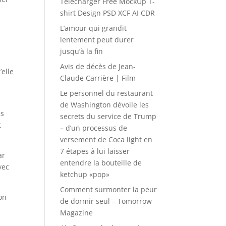
Télécharger Free MockUp T-
shirt Design PSD XCF AI CDR
L’amour qui grandit
lentement peut durer
jusqu’à la fin
Avis de décès de Jean-
’elle
Claude Carrière | Film
Le personnel du restaurant
de Washington dévoile les
és
secrets du service de Trump
t
– d’un processus de
versement de Coca light en
7 étapes à lui laisser
ar
entendre la bouteille de
vec
ketchup «pop»
Comment surmonter la peur
on
de dormir seul – Tomorrow
Magazine