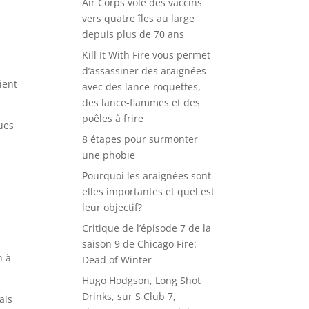
Air Corps vole des vaccins
vers quatre îles au large
depuis plus de 70 ans
Kill It With Fire vous permet
d’assassiner des araignées
ient
avec des lance-roquettes,
des lance-flammes et des
poêles à frire
ques
8 étapes pour surmonter
une phobie
Pourquoi les araignées sont-
elles importantes et quel est
leur objectif?
Critique de l’épisode 7 de la
saison 9 de Chicago Fire:
n à
Dead of Winter
Hugo Hodgson, Long Shot
Drinks, sur S Club 7,
ais