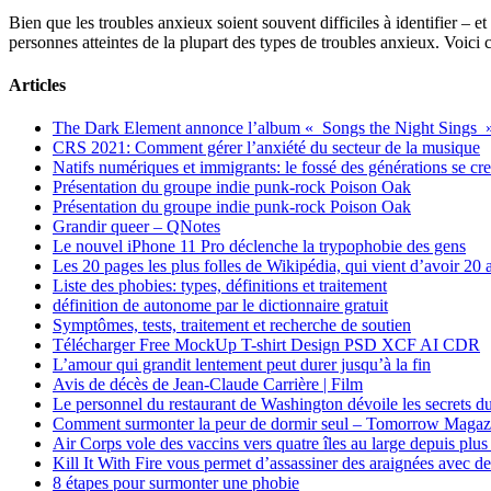
Bien que les troubles anxieux soient souvent difficiles à identifier –
personnes atteintes de la plupart des types de troubles anxieux. Voic
Articles
The Dark Element annonce l’album « Songs the Night Sings 
CRS 2021: Comment gérer l’anxiété du secteur de la musique
Natifs numériques et immigrants: le fossé des générations se cr
Présentation du groupe indie punk-rock Poison Oak
Présentation du groupe indie punk-rock Poison Oak
Grandir queer – QNotes
Le nouvel iPhone 11 Pro déclenche la trypophobie des gens
Les 20 pages les plus folles de Wikipédia, qui vient d’avoir 20 
Liste des phobies: types, définitions et traitement
définition de autonome par le dictionnaire gratuit
Symptômes, tests, traitement et recherche de soutien
Télécharger Free MockUp T-shirt Design PSD XCF AI CDR
L’amour qui grandit lentement peut durer jusqu’à la fin
Avis de décès de Jean-Claude Carrière | Film
Le personnel du restaurant de Washington dévoile les secrets du
Comment surmonter la peur de dormir seul – Tomorrow Magaz
Air Corps vole des vaccins vers quatre îles au large depuis plus
Kill It With Fire vous permet d’assassiner des araignées avec de
8 étapes pour surmonter une phobie