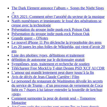
The Dark Element annonce l’album « Songs the Night Sings
»
CRS 2021: Comment gérer l’anxiété du secteur de la musique
Natifs numériques et immigrants: le fossé des générations se
creuse avec la technologie
Présentation du groupe indie punk-rock Poison Oak
Présentation du groupe indie punk-rock Poison Oak
Grandir queer – QNotes
Le nouvel iPhone 11 Pro déclenche la trypophobie des gens
Les 20 pages les plus folles de Wikipédia, qui vient d’avoir 20
ans
Liste des phobies: types, définitions et traitement
définition de autonome par le dictionnaire gratuit
Symptômes, tests, traitement et recherche de soutien
Télécharger Free MockUp T-shirt Design PSD XCF AI CDR
L’amour qui grandit lentement peut durer jusqu’à la fin
Avis de décès de Jean-Claude Carrière | Film
Le personnel du restaurant de Washington dévoile les secrets
du service de Trump – d’un processus de versement de Coca
light en 7 étapes à lui laisser entendre la bouteille de ketchup
«pop»
Comment surmonter la peur de dormir seul – Tomorrow
Magazine
Air Corps vole des vaccins vers quatre îles au large depuis