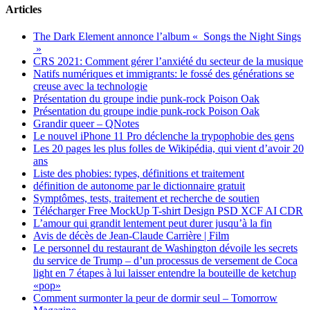
Articles
The Dark Element annonce l’album « Songs the Night Sings
»
CRS 2021: Comment gérer l’anxiété du secteur de la musique
Natifs numériques et immigrants: le fossé des générations se
creuse avec la technologie
Présentation du groupe indie punk-rock Poison Oak
Présentation du groupe indie punk-rock Poison Oak
Grandir queer – QNotes
Le nouvel iPhone 11 Pro déclenche la trypophobie des gens
Les 20 pages les plus folles de Wikipédia, qui vient d’avoir 20
ans
Liste des phobies: types, définitions et traitement
définition de autonome par le dictionnaire gratuit
Symptômes, tests, traitement et recherche de soutien
Télécharger Free MockUp T-shirt Design PSD XCF AI CDR
L’amour qui grandit lentement peut durer jusqu’à la fin
Avis de décès de Jean-Claude Carrière | Film
Le personnel du restaurant de Washington dévoile les secrets
du service de Trump – d’un processus de versement de Coca
light en 7 étapes à lui laisser entendre la bouteille de ketchup
«pop»
Comment surmonter la peur de dormir seul – Tomorrow