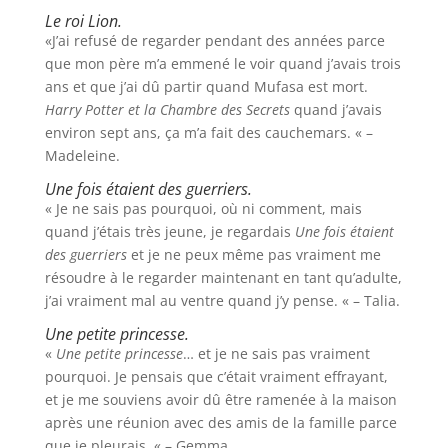
Le roi Lion.
«J’ai refusé de regarder pendant des années parce
que mon père m’a emmené le voir quand j’avais trois
ans et que j’ai dû partir quand Mufasa est mort.
Harry Potter et la Chambre des Secrets
quand j’avais
environ sept ans, ça m’a fait des cauchemars. « –
Madeleine.
Une fois étaient des guerriers.
« Je ne sais pas pourquoi, où ni comment, mais
quand j’étais très jeune, je regardais
Une fois étaient
des guerriers
et je ne peux même pas vraiment me
résoudre à le regarder maintenant en tant qu’adulte,
j’ai vraiment mal au ventre quand j’y pense. « – Talia.
Une petite princesse.
«
Une petite princesse
… et je ne sais pas vraiment
pourquoi. Je pensais que c’était vraiment effrayant,
et je me souviens avoir dû être ramenée à la maison
après une réunion avec des amis de la famille parce
que je pleurais. « – Gemma.