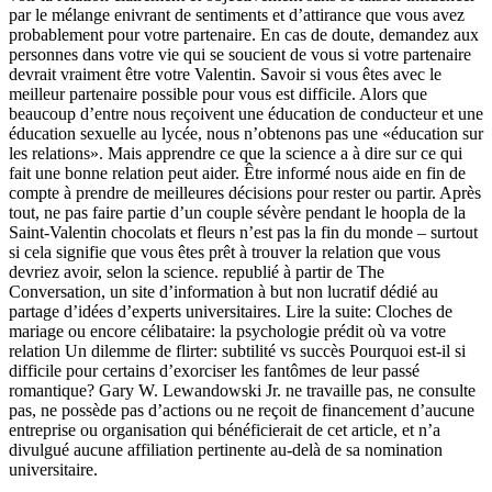
par le mélange enivrant de sentiments et d’attirance que vous avez
probablement pour votre partenaire. En cas de doute, demandez aux
personnes dans votre vie qui se soucient de vous si votre partenaire
devrait vraiment être votre Valentin. Savoir si vous êtes avec le
meilleur partenaire possible pour vous est difficile. Alors que
beaucoup d’entre nous reçoivent une éducation de conducteur et une
éducation sexuelle au lycée, nous n’obtenons pas une «éducation sur
les relations». Mais apprendre ce que la science a à dire sur ce qui
fait une bonne relation peut aider. Être informé nous aide en fin de
compte à prendre de meilleures décisions pour rester ou partir. Après
tout, ne pas faire partie d’un couple sévère pendant le hoopla de la
Saint-Valentin chocolats et fleurs n’est pas la fin du monde – surtout
si cela signifie que vous êtes prêt à trouver la relation que vous
devriez avoir, selon la science. republié à partir de The
Conversation, un site d’information à but non lucratif dédié au
partage d’idées d’experts universitaires. Lire la suite: Cloches de
mariage ou encore célibataire: la psychologie prédit où va votre
relation Un dilemme de flirter: subtilité vs succès Pourquoi est-il si
difficile pour certains d’exorciser les fantômes de leur passé
romantique? Gary W. Lewandowski Jr. ne travaille pas, ne consulte
pas, ne possède pas d’actions ou ne reçoit de financement d’aucune
entreprise ou organisation qui bénéficierait de cet article, et n’a
divulgué aucune affiliation pertinente au-delà de sa nomination
universitaire.