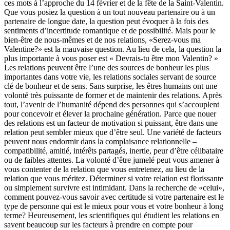
ces mots à l’approche du 14 février et de la fête de la Saint-Valentin.
Que vous posiez la question à un tout nouveau partenaire ou à un
partenaire de longue date, la question peut évoquer à la fois des
sentiments d’incertitude romantique et de possibilité. Mais pour le
bien-être de nous-mêmes et de nos relations, «Serez-vous ma
Valentine?» est la mauvaise question. Au lieu de cela, la question la
plus importante à vous poser est « Devrais-tu être mon Valentin? »
Les relations peuvent être l’une des sources de bonheur les plus
importantes dans votre vie, les relations sociales servant de source
clé de bonheur et de sens. Sans surprise, les êtres humains ont une
volonté très puissante de former et de maintenir des relations. Après
tout, l’avenir de l’humanité dépend des personnes qui s’accouplent
pour concevoir et élever la prochaine génération. Parce que nouer
des relations est un facteur de motivation si puissant, être dans une
relation peut sembler mieux que d’être seul. Une variété de facteurs
peuvent nous endormir dans la complaisance relationnelle –
compatibilité, amitié, intérêts partagés, inertie, peur d’être célibataire
ou de faibles attentes. La volonté d’être jumelé peut vous amener à
vous contenter de la relation que vous entretenez, au lieu de la
relation que vous méritez. Déterminer si votre relation est florissante
ou simplement survivre est intimidant. Dans la recherche de «celui»,
comment pouvez-vous savoir avec certitude si votre partenaire est le
type de personne qui est le mieux pour vous et votre bonheur à long
terme? Heureusement, les scientifiques qui étudient les relations en
savent beaucoup sur les facteurs à prendre en compte pour