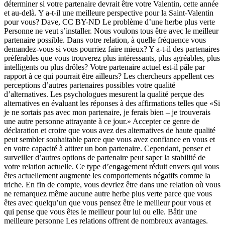
déterminer si votre partenaire devrait être votre Valentin, cette année
et au-delà. Y a-t-il une meilleure perspective pour la Saint-Valentin
pour vous? Dave, CC BY-ND Le problème d’une herbe plus verte
Personne ne veut s’installer. Nous voulons tous être avec le meilleur
partenaire possible. Dans votre relation, à quelle fréquence vous
demandez-vous si vous pourriez faire mieux? Y a-t-il des partenaires
préférables que vous trouverez plus intéressants, plus agréables, plus
intelligents ou plus drôles? Votre partenaire actuel est-il pâle par
rapport à ce qui pourrait être ailleurs? Les chercheurs appellent ces
perceptions d’autres partenaires possibles votre qualité
d’alternatives. Les psychologues mesurent la qualité perçue des
alternatives en évaluant les réponses à des affirmations telles que «Si
je ne sortais pas avec mon partenaire, je ferais bien – je trouverais
une autre personne attrayante à ce jour.» Accepter ce genre de
déclaration et croire que vous avez des alternatives de haute qualité
peut sembler souhaitable parce que vous avez confiance en vous et
en votre capacité à attirer un bon partenaire. Cependant, penser et
surveiller d’autres options de partenaire peut saper la stabilité de
votre relation actuelle. Ce type d’engagement réduit envers qui vous
êtes actuellement augmente les comportements négatifs comme la
triche. En fin de compte, vous devriez être dans une relation où vous
ne remarquez même aucune autre herbe plus verte parce que vous
êtes avec quelqu’un que vous pensez être le meilleur pour vous et
qui pense que vous êtes le meilleur pour lui ou elle. Bâtir une
meilleure personne Les relations offrent de nombreux avantages.