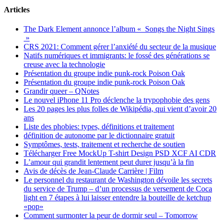
Articles
The Dark Element annonce l’album « Songs the Night Sings
»
CRS 2021: Comment gérer l’anxiété du secteur de la musique
Natifs numériques et immigrants: le fossé des générations se
creuse avec la technologie
Présentation du groupe indie punk-rock Poison Oak
Présentation du groupe indie punk-rock Poison Oak
Grandir queer – QNotes
Le nouvel iPhone 11 Pro déclenche la trypophobie des gens
Les 20 pages les plus folles de Wikipédia, qui vient d’avoir 20
ans
Liste des phobies: types, définitions et traitement
définition de autonome par le dictionnaire gratuit
Symptômes, tests, traitement et recherche de soutien
Télécharger Free MockUp T-shirt Design PSD XCF AI CDR
L’amour qui grandit lentement peut durer jusqu’à la fin
Avis de décès de Jean-Claude Carrière | Film
Le personnel du restaurant de Washington dévoile les secrets
du service de Trump – d’un processus de versement de Coca
light en 7 étapes à lui laisser entendre la bouteille de ketchup
«pop»
Comment surmonter la peur de dormir seul – Tomorrow