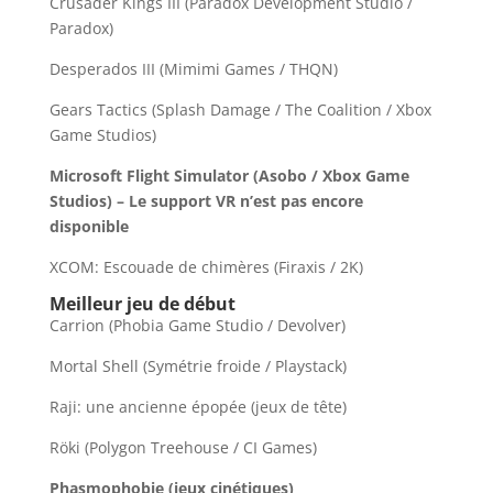
Crusader Kings III (Paradox Development Studio /
Paradox)
Desperados III (Mimimi Games / THQN)
Gears Tactics (Splash Damage / The Coalition / Xbox
Game Studios)
Microsoft Flight Simulator (Asobo / Xbox Game
Studios) – Le support VR n’est pas encore
disponible
XCOM: Escouade de chimères (Firaxis / 2K)
Meilleur jeu de début
Carrion (Phobia Game Studio / Devolver)
Mortal Shell (Symétrie froide / Playstack)
Raji: une ancienne épopée (jeux de tête)
Röki (Polygon Treehouse / CI Games)
Phasmophobie (jeux cinétiques)