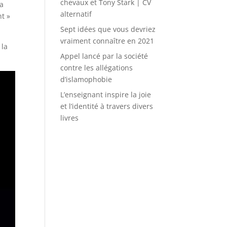
chevaux et Tony Stark | CV
 a
alternatif
nt »
Sept idées que vous devriez
vraiment connaître en 2021
 la
Appel lancé par la société
contre les allégations
d’islamophobie
L’enseignant inspire la joie
et l’identité à travers divers
livres