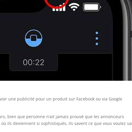
voir une publicité pour un produit sur Facebook ou via Google
urs, bien que personne n’ait jamais prouvé que les annonceurs
 où ils deviennent si sophistiqués, ils savent ce que vous voulez s