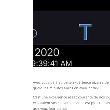
Avez-vous déjà eu cette expérience bizarre de 
quelques minutes après en avoir parlé?
C’est une expérience assez courante de nos jo
écoutaient vos conversations. C’est plus un cas
que vous leur disiez.