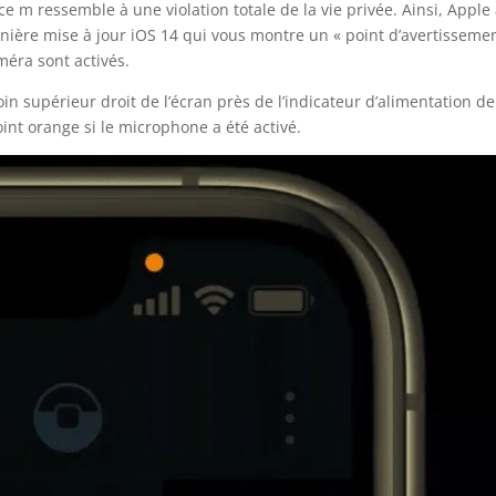
ce m ressemble à une violation totale de la vie privée. Ainsi, Apple
nière mise à jour iOS 14 qui vous montre un « point d’avertisseme
éra sont activés.
in supérieur droit de l’écran près de l’indicateur d’alimentation de
int orange si le microphone a été activé.