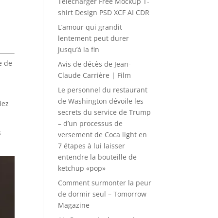
Télécharger Free MockUp T-
shirt Design PSD XCF AI CDR
L’amour qui grandit
lentement peut durer
jusqu’à la fin
e de
Avis de décès de Jean-
Claude Carrière | Film
Le personnel du restaurant
de Washington dévoile les
dez
secrets du service de Trump
– d’un processus de
s
versement de Coca light en
7 étapes à lui laisser
entendre la bouteille de
ketchup «pop»
Comment surmonter la peur
de dormir seul – Tomorrow
Magazine