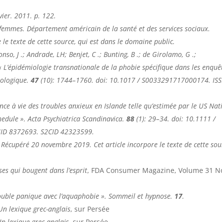
evier. 2011. p. 122.
 femmes
. Département américain de la santé et des services sociaux
.
e le texte de cette source, qui est dans le domaine public.
o, J .; Andrade, LH; Benjet, C .; Bunting, B .; de Girolamo, G .;
 « L’épidémiologie transnationale de la phobie spécifique dans les enquê
ologique
.
47
(10): 1744–1760. doi: 10.1017 / S0033291717000174. IS
lence à vie des troubles anxieux en Islande telle qu’estimée par le US Nat
hedule ».
Acta Psychiatrica Scandinavica
.
88
(1): 29–34. doi: 10.1111 /
MID 8372693. S2CID 42323599.
. Récupéré
20 novembre
2019
.
Cet article incorpore le texte de cette sou
ses qui bougent dans l’esprit
, FDA Consumer Magazine, Volume 31 No
rouble panique avec l’aquaphobie ».
Sommeil et hypnose
.
17
.
Un lexique grec-anglais
, sur Persée
n lexique grec-anglais
, sur Persée