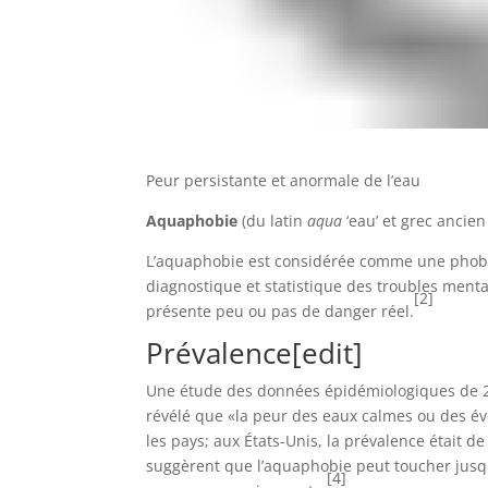
Peur persistante et anormale de l’eau
Aquaphobie
(du latin
aqua
‘eau’ et grec ancie
L’aquaphobie est considérée comme une phobi
diagnostique et statistique des troubles ment
[2]
présente peu ou pas de danger réel.
Prévalence
[
edit
]
Une étude des données épidémiologiques de 22
révélé que «la peur des eaux calmes ou des é
les pays; aux États-Unis, la prévalence était de
suggèrent que l’aquaphobie peut toucher jusqu
[4]