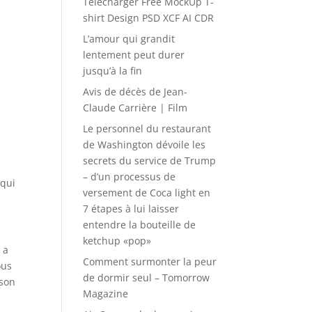
Télécharger Free MockUp T-
shirt Design PSD XCF AI CDR
L’amour qui grandit
lentement peut durer
jusqu’à la fin
Avis de décès de Jean-
Claude Carrière | Film
Le personnel du restaurant
de Washington dévoile les
secrets du service de Trump
– d’un processus de
 qui
versement de Coca light en
7 étapes à lui laisser
entendre la bouteille de
ketchup «pop»
 a
Comment surmonter la peur
ous
de dormir seul – Tomorrow
sson
Magazine