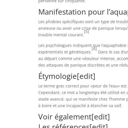
personne sur cinquante.
Manifestation pour l’aqu
Les phobies spécifiques sont un type de trou
anxieuse ou avoir une crise de panique lorsqu’e
[5]
trouble mental courant.
Les psychologues indiquent que l’aquaphobie 
[6]
expérientiels et génétiques.
Dans le cas d’u
au départ comme une «douleur intense, accomp
des attaques de panique discrètes et une réd
Étymologie
[
edit
]
Le terme grec correct pour «peur de l’eau» est
Cependant, ce mot a longtemps été utilisé en
stade avancé, qui se manifeste chez l’homme pa
à boire et une incapacité à étancher sa soif.
Voir également
[
edit
]
Les références
[
edit
]