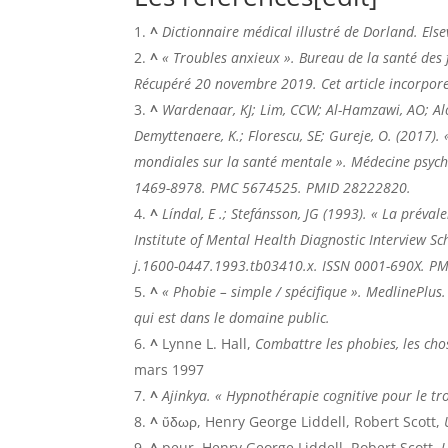
^
Dictionnaire médical illustré de Dorland
. Els
^
« Troubles anxieux ».
Bureau de la santé des
Récupéré
20 novembre
2019
.
Cet article incorpor
^
Wardenaar, KJ; Lim, CCW; Al-Hamzawi, AO; Alons
Demyttenaere, K.; Florescu, SE; Gureje, O. (2017).
mondiales sur la santé mentale ».
Médecine psych
1469-8978. PMC
5674525
. PMID 28222820.
^
Líndal, E .; Stefánsson, JG (1993). « La préva
Institute of Mental Health Diagnostic Interview Sc
j.1600-0447.1993.tb03410.x. ISSN 0001-690X. P
^
« Phobie – simple / spécifique ».
MedlinePlus
qui est dans le domaine public.
^
Lynne L. Hall,
Combattre les phobies, les cho
mars 1997
^
Ajinkya. « Hypnothérapie cognitive pour le t
^
ὕδωρ, Henry George Liddell, Robert Scott,
^
peur, Henry George Liddell, Robert Scott,
U