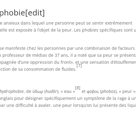
aphobie
[
edit
]
ble anxieux dans lequel une personne peut se sentir extrêmement
lle est exposée à l’objet de la peur. Les phobies spécifiques sont 
se manifeste chez les personnes par une combinaison de facteurs
n professeur de médias de 37 ans, il a noté que sa peur se présent
agnée d’une oppression du front», et une sensation d’étouffemen
[7]
uction de sa consommation de fluides.
[8]
hydrophobie
, de ὕδωρ (
hudōr
), « eau »
et φόβος (
phobos
), « peur »
 anglais pour désigner spécifiquement un symptôme de la rage à u
r une difficulté à avaler, une peur lorsqu’on lui présente des liqu