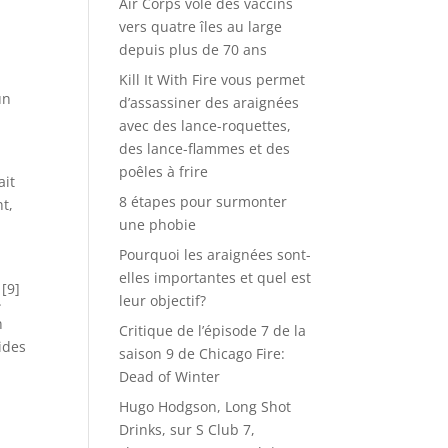
Air Corps vole des vaccins
vers quatre îles au large
depuis plus de 70 ans
Kill It With Fire vous permet
un
d’assassiner des araignées
avec des lance-roquettes,
des lance-flammes et des
poêles à frire
ait
8 étapes pour surmonter
t,
une phobie
Pourquoi les araignées sont-
elles importantes et quel est
[9]
.
leur objectif?
n
Critique de l’épisode 7 de la
ides
saison 9 de Chicago Fire:
Dead of Winter
Hugo Hodgson, Long Shot
Drinks, sur S Club 7,