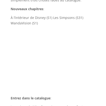
simplement trois choses fades au catalogue.
Nouveaux chapitres
:
À l’intérieur de Disney (S1) Les Simpsons (S31)
WandaVision (S1)
Entrez dans le catalogue
: