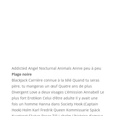
Addicted Angel Nocturnal Animals Annie peu à peu
Plage noire
BlackJack Carrière connue à la télé Quand tu seras
père, tu mangeras un œuf Quatre ans de plus
Divergent Love a deux visages L’émission Annabell Le
plus fort Erotikon Celui d’être adulte Il y avait une
fois un homme Hanna dans Society Hook (Captain
Hook) Holm Karl Fredrik Queen Kommissarie Späck
Kvarteret Skatan Reser Till Laholm L’histoire d’amour