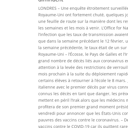
LONDRES – Une enquête étroitement surveillée a révélé que les nouvelles infections à coronavirus à travers le Royaume-Uni ont fortement chuté, quelques jours à peine avant que le Premier ministre Boris Johnson ne présente une feuille de route sur la manière dont les restrictions de verrouillage en Angleterre peuvent être assouplies dans les semaines et les mois à venir. L’Office for National Statistics a déclaré dans son enquête hebdomadaire sur l’infection que les taux de transmission avaient chuté dans les quatre pays britanniques. En Angleterre, on a estimé que dans la semaine précédant le 12 février, une personne sur 115 avait été testée positive au COVID-19. Au cours de la semaine précédente, le taux était de un sur 80. Une image similaire s’est dégagée dans les trois autres pays du Royaume-Uni – l’Écosse, le Pays de Galles et l’Irlande du Nord. L’ensemble du Royaume-Uni, qui a enregistré le plus grand nombre de décès liés aux coronavirus en Europe à près de 120000, est en lock-out. Les dirigeants font attention à la levée des restrictions de verrouillage, mais espèrent que beaucoup pourront être allégés à partir du mois prochain à la suite du déploiement rapide des vaccins contre les coronavirus. Lundi, Johnson devrait autoriser certains élèves à retourner à l’école le 8 mars. ___ L’ÉPIDÉMIE DE VIRUS: – «Seul»: Un an plus tard, comment la ville italienne avec le premier décès par virus connu dans le pays a connu le succès – L’Afrique atteint 100 000 COVID-19 connus les décès en tant que danger, les préoccupations liées aux vaccins grandissent – Les vieilles habitudes mettent en péril l’Irak alors que les médecins mettent en garde contre la deuxième vague de virus – Joe Biden profitera de son premier grand moment présidentiel sur la scène mondiale lors de la réunion du Groupe des Sept de vendredi pour annoncer que les États-Unis commenceront à débloquer 4 milliards de dollars pour fournir aux pays pauvres des vaccins contre le coronavirus. – Des millions de résidents américains vulnérables auront besoin de vaccins contre le COVID-19 car ils quittent rarement ou jamais leur domicile. – Le grand nombre de restaurants qui ont cessé leurs activités en raison de la pandémie a été une aubaine pour les commissaires-priseurs commerciaux qui achètent des équipements usagés et les revendent aux établissements de restauration qui ont réussi à rester à flot. ___ Suivez toute la couverture pandémique d’AP sur https://apnews.com/hub/coronavirus-pandemic, https://apnews.com/hub/coronavirus-vaccine et https://apnews.com/UnderstandingtheOutbreak ___ VOICI CE QU’EST D’AUTRE HAPPENING: LA HAYE, Pays-Bas – Le ministre des Finances néerlandais était sur la glace mince pour se présenter à un ovale de patinage de vitesse avec l’un des plus grands olympiens des Pays-Bas. Vendredi, le ministre des Finances Wopke Hoekstra a été critiqué pour avoir violé le difficile verrouillage du pays contre les coronavirus après avoir publié une photo de lui-même sur Twitter en train de patiner aux côtés de Sven Kramer, le gagnant de quatre médailles d’or aux Jeux olympiques d’hiver en patinage de vitesse. « Le sport est incroyablement agréable et aussi sain », a tweeté Hoekstra. Il est également actuellement interdit sur les sites en salle comme l’ovale de Thialf où Hoekstra a patiné. « Les sites de sports en salle sont fermés, donc cela n’a pas été autorisé », a déclaré la ministre des Soins médicaux et des Sports Tamara van Ark aux journalistes à La Haye. Hoekstra a rapidement admis qu’il avait commis une erreur. ___ BUDAPEST – Les autorités sanitaires hongroises ont approuvé un vaccin COVID-19 produit en Chine, ouvrant la voie aux premières inoculations d’un vaccin chinois dans l’Union européenne. Le médecin-chef de la Hongrie, Cecilia Muller, a déclaré lors d’un point de presse que les examens du vaccin Sinopharm par le Centre national de santé publique du pays avaient révélé qu’il était conforme à la documentation fournie par son développeur. La Hongrie a reçu mardi 550 000 doses du vaccin, suffisamment pour traiter 275 000 personnes avec le vaccin à deux tours. Le Premier ministre Viktor Orban a déclaré qu’il s’attendait à une accélération rapide des vaccinations d