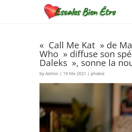
« Call Me Kat » de Ma
Who » diffuse son spé
Daleks », sonne la no
by
Admin
|
19 Fév 2021
|
phobie