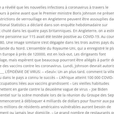
ans les prochains jours, et que les autorités sanitaires prévoyaient de vacciner 650 000 personnes d’ici une semaine à 10 jours. À ce jour, la Hongrie a vacciné 391 821 personnes. ___ BELGRADE, Serbie – La Serbie a administré plus d’un million de doses de vaccins contre le nouveau coronavirus, ce qui place le pays des Balkans parmi les meilleurs pays d’Europe en matière de vaccination. La plupart des citoyens serbes ont reçu les vaccins Sinopharm de la Chine, suivis de Pfizer-BioNTech et de Sputnik V. Le gouvernement populiste de Serbie entretient des relations étroites avec la Chine et la Russie, tout en cherchant officiellement à devenir membre de l’Union européenne. Vendredi, la télévision d’Etat RTS a déclaré que les données du gouvernement montrent qu’un total de 1 074 571 piqûres ont été administrées – y compris les première et deuxième doses – alors que la vaccination se poursuit. Le rapport indique que la Serbie est le sixième pays au monde par le nombre de vaccins administrés et le deuxième en Europe. Dans la région des Balkans, la Serbie est en tête en matière de vaccination par habitant, tout en devançant la Roumanie en nombre de doses administrées, selon RTS. ___ BRUXELLES – La commission exécutive de l’Union européenne prévoit de doubler sa contribution au programme COVAX de l’Organisation mondiale de la santé, portant l’engagement du bloc des 27 nations à l’initiative de fournir des vaccins aux pays pauvres à 1 milliard d’euros (1,2 milliard de dollars). Selon un responsable de l’UE qui a parlé de manière anonyme, la présidente de la Commission européenne, Ursula Von der Leyen, fera cette annonce plus tard vendredi lors d’une réunion des dirigeants du Groupe des Sept puissances économiques. Le fonctionnaire n’a pas été autorisé à s’exprimer publiquement car les détails n’ont pas été rendus publics. Von der Leyen annoncera également un montant supplémentaire de 100 millions d’euros (121,4 millions de dollars) pour soutenir les campagnes de vaccination en Afrique en partenariat avec les Centres africains de contrôle et de prévention des maladies. L’UE est l’un des principaux donateurs du programme COVAX, qui vise à garantir un accès équitable aux injections de COVID-19 pour les pays à revenu faible et intermédiaire. COVAX espère déployer quelque 336 millions de doses d’ici la fin juin, et environ 2 milliards de doses d’ici la fin de l’année. Mais le programme a déjà manqué l’objectif de commencer la vaccination dans les pays pauvres en même temps que les doses étaient déployées dans les pays riches. – Rapporté par Lorne Cook ___ PRAGUE – Le gouvernement tchèque a décidé de resserrer davantage les restrictions vendredi dans un contexte de flambée d’une variante de coronavirus très contagieuse dans l’un des pays les plus touchés de l’Union européenne. Dans le même temps, l’aggravation de la situation a contraint le Cabinet à abandonner son projet de rouvrir tous les magasins dès la semaine prochaine. Le ministre de la Santé, Jan Blatny, a déclaré que les résidents devront porter une meilleure protection qu’un simple masque facial dans des endroits comme les magasins, les transports en commun et les hôpitaux où un grand nombre de personnes se rassemblent. Blatny a déclaré qu’un respirateur et un masque en nanomatériaux ou deux masques chirurgicaux seraient nécessaires et que les masques textiles faits maison ne seraient pas considérés comme suffisants. « Nous avons convenu qu’il est nécessaire de faire tout ce que nous pouvons pour empêcher la propagation de l’infection », a déclaré Blatny. La République tchèque fait face à une poussée d’une variante de coronavirus à propagation rapide découverte pour la première fois en Grande-Bretagne que les scientifiques pensent être plus mortelle que le virus d’origine. Les trois pays les plus touchés, situés à la frontière avec l’Allemagne et la Pologne, sont sous un verrouillage complet. ___ NAIROBI, Kenya – Un groupe de travail créé par l’Union africaine et travaillant pour sécuriser les vaccins COVID-19 a déclaré que la Russie avait offert 300 millions de doses du vaccin Spoutnik V du pays. Le directeur des Centres africains pour le contrôle et la prévention des maladies, John Nkengasong, a déclaré vendredi dans un communiqué que l’organisme est «extrêmement fier» d’offrir les doses aux 54 pays d’Afrique. Le communiqué indique que les doses de Spoutnik V seront disponibles en mai. L’UA avait auparavant obtenu 270 millions de doses d’AstraZeneca, Pfizer et Johnson & Johnson. Alors que le continent africain continue d’attendre les livraisons de vaccins de l’initiative mondiale COVAX, le CDC africain a encouragé la recherche de doses provenant d’accords bilatéraux et d’autres sources. Le continent africain a à peine vu arriver un grand nombre de doses. Les responsables de la santé ont parlé des tensions et des inégalités croissantes avec les pays plus riches qui ont stocké des vaccins. L’objectif est de vacciner au plus vite 60% de la population du continent africain pour obtenir l’immunité collective. Les responsables disent que prendre trop de temps pourrait signifier que le COVID-19 deviendra endémique dans certaines parties du continent de 1,3 milliard d’habitants. ___ HONG KONG – Le chinois Sinovac a livré vendredi soir 1 million de doses de son vaccin COVID-19 CoronaVac à Hong Kong. Les responsables gouvernementaux ont approuvé jeudi le vaccin à deux doses de Sinovac. La ville semi-autonome s’appuie sur trois vaccins et a acheté 22,5 millions de doses au total. Les groupes prioritaires comprennent les travailleurs de la santé et ceux de plus de 60 ans, ainsi que les travailleurs essentiels. Les rendez-vous en ligne débuteront mardi. La ville attend également 1 million de