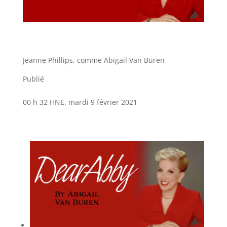
Jeanne Phillips, comme Abigail Van Buren
Publié
00 h 32 HNE, mardi 9 février 2021