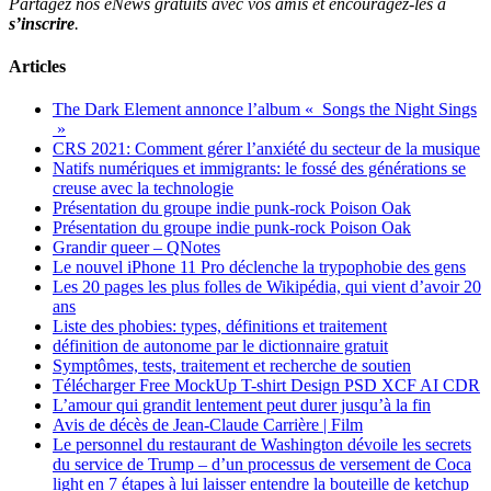
Partagez nos eNews gratuits avec vos amis et encouragez-les à
s’inscrire
.
Articles
The Dark Element annonce l’album « Songs the Night Sings
»
CRS 2021: Comment gérer l’anxiété du secteur de la musique
Natifs numériques et immigrants: le fossé des générations se
creuse avec la technologie
Présentation du groupe indie punk-rock Poison Oak
Présentation du groupe indie punk-rock Poison Oak
Grandir queer – QNotes
Le nouvel iPhone 11 Pro déclenche la trypophobie des gens
Les 20 pages les plus folles de Wikipédia, qui vient d’avoir 20
ans
Liste des phobies: types, définitions et traitement
définition de autonome par le dictionnaire gratuit
Symptômes, tests, traitement et recherche de soutien
Télécharger Free MockUp T-shirt Design PSD XCF AI CDR
L’amour qui grandit lentement peut durer jusqu’à la fin
Avis de décès de Jean-Claude Carrière | Film
Le personnel du restaurant de Washington dévoile les secrets
du service de Trump – d’un processus de versement de Coca
light en 7 étapes à lui laisser entendre la bouteille de ketchup