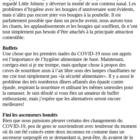
regardé Little Johnny y déverser la moitié de son contenu nasal. Les
problèmes d’hygiène avec les bougies d’anniversaire sont évidents,
mais n’allez pas encore jeter vos bougies à la poubelle. Il est
parfaitement possible que dans un proche avenir, nous aurons tous
les chants, les applaudissements et les bougies qui soufflent, ils n’ont
tout simplement pas besoin d’être attachés à la principale attraction
comestible.
Buffets
Une chose que les premiers stades du COVID-19 nous ont appris
est l’importance de l’hygiène alimentaire de base. Maintenant,
corrigez-moi si je me trompe, mais quelque chose à propos des
cuves de nourriture assis à l’air libre sous des lampes chauffantes ne
me crie tout simplement pas «la sécurité alimentaire». Il y a aussi le
problème des très nombreux dîners affamés dos épaule contre
épaule, respirant la nourriture et utilisant les mêmes ustensiles pour
la ramasser. Je suis désolé si vous êtes un amateur de buffet
enthousiaste, mais j’espère que les alternatives seront encore
meilleures!
Fini les ascenseurs bondés
Bien que nous puissions pleurer certains des changements du
COVID-19, peu de gens se souviendront avec tendresse du moment
où ils ont été coincés entre deux inconnus en costume dans un
ascenseur surpeuplé en se demandant si, peut-être, ils avaient de la