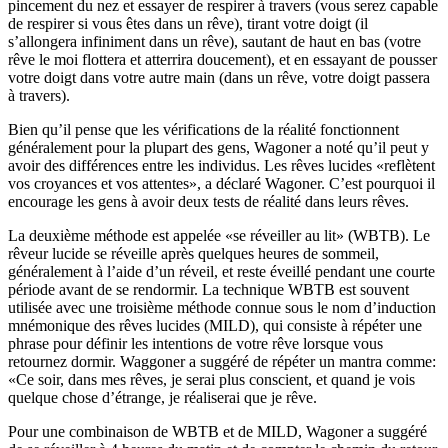
pincement du nez et essayer de respirer à travers (vous serez capable
de respirer si vous êtes dans un rêve), tirant votre doigt (il
s’allongera infiniment dans un rêve), sautant de haut en bas (votre
rêve le moi flottera et atterrira doucement), et en essayant de pousser
votre doigt dans votre autre main (dans un rêve, votre doigt passera
à travers).
Bien qu’il pense que les vérifications de la réalité fonctionnent
généralement pour la plupart des gens, Wagoner a noté qu’il peut y
avoir des différences entre les individus. Les rêves lucides «reflètent
vos croyances et vos attentes», a déclaré Wagoner. C’est pourquoi il
encourage les gens à avoir deux tests de réalité dans leurs rêves.
La deuxième méthode est appelée «se réveiller au lit» (WBTB). Le
rêveur lucide se réveille après quelques heures de sommeil,
généralement à l’aide d’un réveil, et reste éveillé pendant une courte
période avant de se rendormir. La technique WBTB est souvent
utilisée avec une troisième méthode connue sous le nom d’induction
mnémonique des rêves lucides (MILD), qui consiste à répéter une
phrase pour définir les intentions de votre rêve lorsque vous
retournez dormir. Waggoner a suggéré de répéter un mantra comme:
«Ce soir, dans mes rêves, je serai plus conscient, et quand je vois
quelque chose d’étrange, je réaliserai que je rêve.
Pour une combinaison de WBTB et de MILD, Wagoner a suggéré