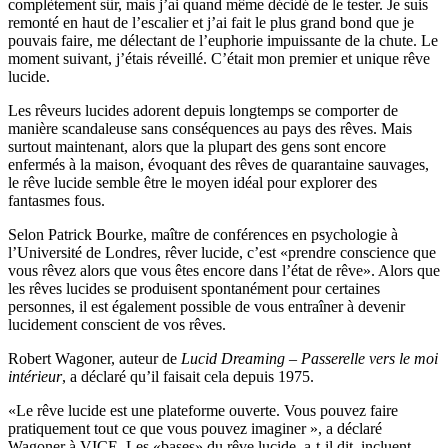
complètement sûr, mais j’ai quand même décidé de le tester. Je suis
remonté en haut de l’escalier et j’ai fait le plus grand bond que je
pouvais faire, me délectant de l’euphorie impuissante de la chute. Le
moment suivant, j’étais réveillé. C’était mon premier et unique rêve
lucide.
Les rêveurs lucides adorent depuis longtemps se comporter de
manière scandaleuse sans conséquences au pays des rêves. Mais
surtout maintenant, alors que la plupart des gens sont encore
enfermés à la maison, évoquant des rêves de quarantaine sauvages,
le rêve lucide semble être le moyen idéal pour explorer des
fantasmes fous.
Selon Patrick Bourke, maître de conférences en psychologie à
l’Université de Londres, rêver lucide, c’est «prendre conscience que
vous rêvez alors que vous êtes encore dans l’état de rêve». Alors que
les rêves lucides se produisent spontanément pour certaines
personnes, il est également possible de vous entraîner à devenir
lucidement conscient de vos rêves.
Robert Wagoner, auteur de
Lucid Dreaming – Passerelle vers le moi
intérieur
, a déclaré qu’il faisait cela depuis 1975.
«Le rêve lucide est une plateforme ouverte. Vous pouvez faire
pratiquement tout ce que vous pouvez imaginer », a déclaré
Wagoner à VICE. Les «bases» du rêve lucide, a-t-il dit, incluent