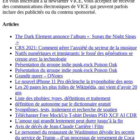
En vous inscrivant à la newsletter VICE, vous acceptez de recevoir
des communications électroniques de VICE qui peuvent parfois
inclure des publicités ou du contenu sponsorisé.
Articles
The Dark Element annonce l’album « Songs the Night Sings
»
CRS 2021: Comment gérer l’anxiété du secteur de la musique
Natifs numériques et immigrants: le fossé des générations se
creuse avec la technologie
Présentation du groupe indie punk-rock Poison Oak
Présentation du groupe indie punk-rock Poison Oak
Grandir queer – QNotes
Le nouvel iPhone 11 Pro déclenche la trypophobie des gens
Les 20 pages les plus folles de Wikipédia, qui vient d’avoir 20
ans
Liste des phobies: types, définitions et traitement
définition de autonome par le dictionnaire gratuit
Symptômes, tests, traitement et recherche de soutien
Télécharger Free MockUp T-shirt Design PSD XCF AI CDR
L’amour qui grandit lentement peut durer jusqu’à la fin
Avis de décès de Jean-Claude Carrière | Film
Le personnel du restaurant de Washington dévoile les secrets
du service de Trump – d’un processus de versement de Coca