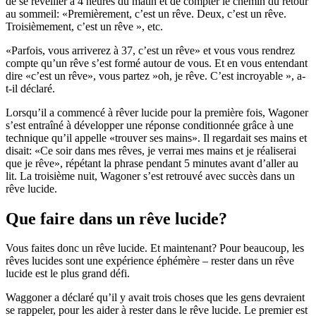
de se réveiller à 4 heures du matin et de compter le chemin du retour
au sommeil: «Premièrement, c’est un rêve. Deux, c’est un rêve.
Troisièmement, c’est un rêve », etc.
«Parfois, vous arriverez à 37, c’est un rêve» et vous vous rendrez
compte qu’un rêve s’est formé autour de vous. Et en vous entendant
dire «c’est un rêve», vous partez »oh, je rêve. C’est incroyable », a-
t-il déclaré.
Lorsqu’il a commencé à rêver lucide pour la première fois, Wagoner
s’est entraîné à développer une réponse conditionnée grâce à une
technique qu’il appelle «trouver ses mains». Il regardait ses mains et
disait: «Ce soir dans mes rêves, je verrai mes mains et je réaliserai
que je rêve», répétant la phrase pendant 5 minutes avant d’aller au
lit. La troisième nuit, Wagoner s’est retrouvé avec succès dans un
rêve lucide.
Que faire dans un rêve lucide?
Vous faites donc un rêve lucide. Et maintenant? Pour beaucoup, les
rêves lucides sont une expérience éphémère – rester dans un rêve
lucide est le plus grand défi.
Waggoner a déclaré qu’il y avait trois choses que les gens devraient
se rappeler, pour les aider à rester dans le rêve lucide. Le premier est