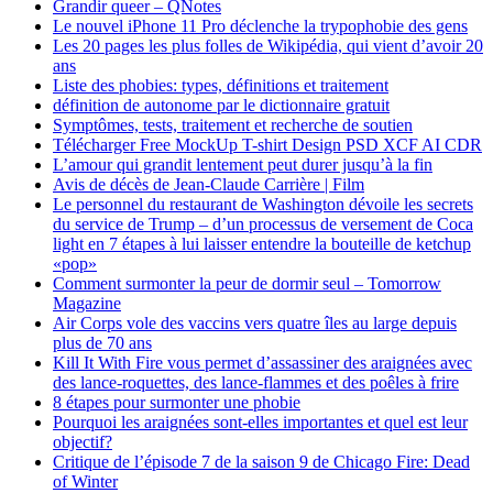
Grandir queer – QNotes
Le nouvel iPhone 11 Pro déclenche la trypophobie des gens
Les 20 pages les plus folles de Wikipédia, qui vient d’avoir 20
ans
Liste des phobies: types, définitions et traitement
définition de autonome par le dictionnaire gratuit
Symptômes, tests, traitement et recherche de soutien
Télécharger Free MockUp T-shirt Design PSD XCF AI CDR
L’amour qui grandit lentement peut durer jusqu’à la fin
Avis de décès de Jean-Claude Carrière | Film
Le personnel du restaurant de Washington dévoile les secrets
du service de Trump – d’un processus de versement de Coca
light en 7 étapes à lui laisser entendre la bouteille de ketchup
«pop»
Comment surmonter la peur de dormir seul – Tomorrow
Magazine
Air Corps vole des vaccins vers quatre îles au large depuis
plus de 70 ans
Kill It With Fire vous permet d’assassiner des araignées avec
des lance-roquettes, des lance-flammes et des poêles à frire
8 étapes pour surmonter une phobie
Pourquoi les araignées sont-elles importantes et quel est leur
objectif?
Critique de l’épisode 7 de la saison 9 de Chicago Fire: Dead
of Winter