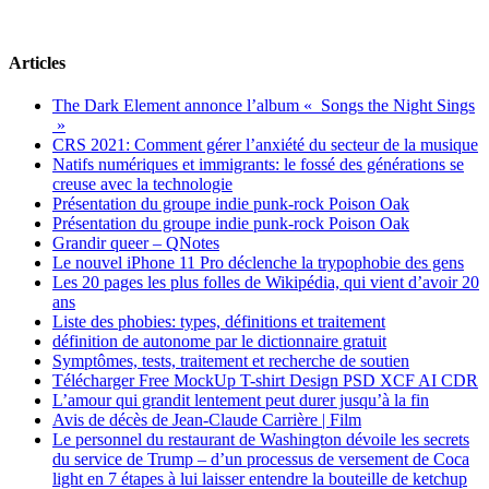
Articles
The Dark Element annonce l’album « Songs the Night Sings
»
CRS 2021: Comment gérer l’anxiété du secteur de la musique
Natifs numériques et immigrants: le fossé des générations se
creuse avec la technologie
Présentation du groupe indie punk-rock Poison Oak
Présentation du groupe indie punk-rock Poison Oak
Grandir queer – QNotes
Le nouvel iPhone 11 Pro déclenche la trypophobie des gens
Les 20 pages les plus folles de Wikipédia, qui vient d’avoir 20
ans
Liste des phobies: types, définitions et traitement
définition de autonome par le dictionnaire gratuit
Symptômes, tests, traitement et recherche de soutien
Télécharger Free MockUp T-shirt Design PSD XCF AI CDR
L’amour qui grandit lentement peut durer jusqu’à la fin
Avis de décès de Jean-Claude Carrière | Film
Le personnel du restaurant de Washington dévoile les secrets
du service de Trump – d’un processus de versement de Coca
light en 7 étapes à lui laisser entendre la bouteille de ketchup