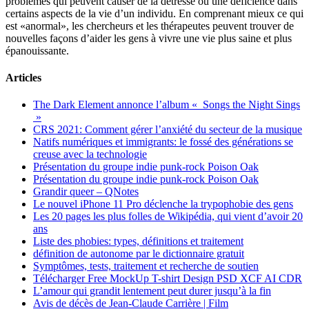
problèmes qui peuvent causer de la détresse ou une déficience dans
certains aspects de la vie d’un individu. En comprenant mieux ce qui
est «anormal», les chercheurs et les thérapeutes peuvent trouver de
nouvelles façons d’aider les gens à vivre une vie plus saine et plus
épanouissante.
Articles
The Dark Element annonce l’album « Songs the Night Sings
»
CRS 2021: Comment gérer l’anxiété du secteur de la musique
Natifs numériques et immigrants: le fossé des générations se
creuse avec la technologie
Présentation du groupe indie punk-rock Poison Oak
Présentation du groupe indie punk-rock Poison Oak
Grandir queer – QNotes
Le nouvel iPhone 11 Pro déclenche la trypophobie des gens
Les 20 pages les plus folles de Wikipédia, qui vient d’avoir 20
ans
Liste des phobies: types, définitions et traitement
définition de autonome par le dictionnaire gratuit
Symptômes, tests, traitement et recherche de soutien
Télécharger Free MockUp T-shirt Design PSD XCF AI CDR
L’amour qui grandit lentement peut durer jusqu’à la fin
Avis de décès de Jean-Claude Carrière | Film