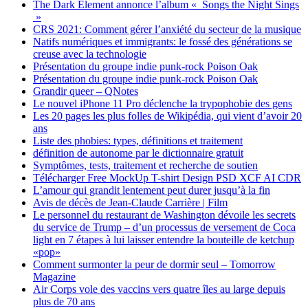
The Dark Element annonce l’album « Songs the Night Sings
»
CRS 2021: Comment gérer l’anxiété du secteur de la musique
Natifs numériques et immigrants: le fossé des générations se
creuse avec la technologie
Présentation du groupe indie punk-rock Poison Oak
Présentation du groupe indie punk-rock Poison Oak
Grandir queer – QNotes
Le nouvel iPhone 11 Pro déclenche la trypophobie des gens
Les 20 pages les plus folles de Wikipédia, qui vient d’avoir 20
ans
Liste des phobies: types, définitions et traitement
définition de autonome par le dictionnaire gratuit
Symptômes, tests, traitement et recherche de soutien
Télécharger Free MockUp T-shirt Design PSD XCF AI CDR
L’amour qui grandit lentement peut durer jusqu’à la fin
Avis de décès de Jean-Claude Carrière | Film
Le personnel du restaurant de Washington dévoile les secrets
du service de Trump – d’un processus de versement de Coca
light en 7 étapes à lui laisser entendre la bouteille de ketchup
«pop»
Comment surmonter la peur de dormir seul – Tomorrow
Magazine
Air Corps vole des vaccins vers quatre îles au large depuis
plus de 70 ans