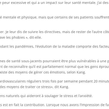
ne peur excessive et qui a un impact sur leur santé mentale. J’ai des
nté mentale et physique, mais que certains de ses patients souffren
r. Je leur dis de suivre les directives, mais de rester de l’autre côt
ve les phobies », dit-elle.
ndant les pandémies, l’évolution de la maladie comporte des facte
èmes de santé sous-jacents pourraient être plus vulnérables à une 
nt de reconnaître qu’il est parfaitement normal que les gens épro
 existe des moyens de gérer ces émotions, selon Kang.
ardiovasculaires réguliers trois fois par semaine pendant 20 minut
 des moyens de traiter ce stress», dit Kang.
ns naturels qui aideront à soulager le stress et l’anxiété.
 est en fait la contribution. Lorsque nous avons l’impression de fa