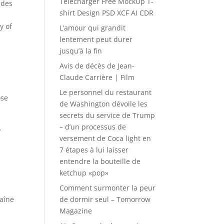
Télécharger Free MockUp T-
 des
shirt Design PSD XCF AI CDR
y of
L’amour qui grandit
lentement peut durer
jusqu’à la fin
Avis de décès de Jean-
Claude Carrière | Film
Le personnel du restaurant
ose
de Washington dévoile les
secrets du service de Trump
– d’un processus de
.
versement de Coca light en
7 étapes à lui laisser
entendre la bouteille de
ketchup «pop»
Comment surmonter la peur
aîne
de dormir seul – Tomorrow
Magazine