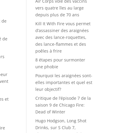
Air Corps vole des vaccins
vers quatre îles au large
depuis plus de 70 ans
t de
Kill It With Fire vous permet
d’assassiner des araignées
avec des lance-roquettes,
é de
des lance-flammes et des
poêles à frire
urs
8 étapes pour surmonter
une phobie
peur
Pourquoi les araignées sont-
uvent
elles importantes et quel est
leur objectif?
Critique de l’épisode 7 de la
es et
saison 9 de Chicago Fire:
Dead of Winter
Hugo Hodgson, Long Shot
Drinks, sur S Club 7,
ire