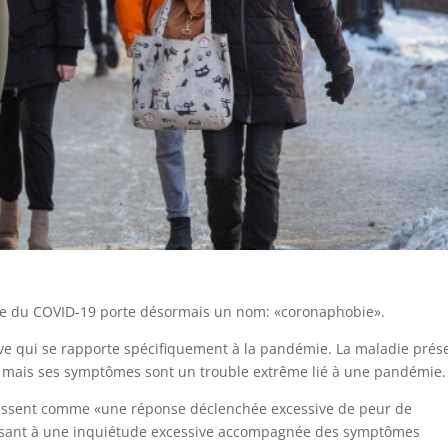
ie du COVID-19 porte désormais un nom: «coronaphobie».
rave qui se rapporte spécifiquement à la pandémie. La maladie prés
e, mais ses symptômes sont un trouble extrême lié à une pandémie.
inissent comme «une réponse déclenchée excessive de peur de
uisant à une inquiétude excessive accompagnée des symptômes