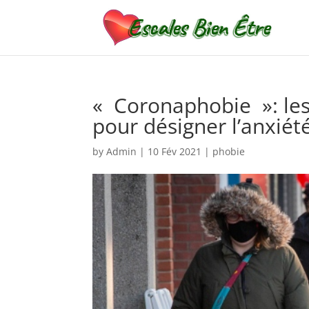
« Coronaphobie »: le
pour désigner l’anxiét
by
Admin
|
10 Fév 2021
|
phobie