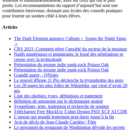
soutenue et multidimensionnelle, axée sur ceux qui ont le plus
perdu. Les recommandations du rapport d’aujourd’hui sont une
contribution bienvenue, donnant aux écoles des conseils pratiques
pour fournir un soutien ciblé à leurs élèves.
Articles
The Dark Element annonce l’album « Songs the Night Sings
»
CRS 2021: Comment gérer l’anxiété du secteur de la musique
Natifs numériques et immigrants: le fossé des générations se
creuse avec la technologie
Présentation du groupe indie punk-rock Poison Oak
Présentation du groupe indie punk-rock Poison Oak
Grandir queer – QNotes
Le nouvel iPhone 11 Pro déclenche la trypophobie des gens
Les 20 pages les plus folles de Wikipédia, qui vient d’avoir 20
ans
Liste des phobies: types, définitions et traitement
définition de autonome par le dictionnaire gratuit
Symptômes, tests, traitement et recherche de soutien
Télécharger Free MockUp T-shirt Design PSD XCF AI CDR
L’amour qui grandit lentement peut durer jusqu’à la fin
Avis de décès de Jean-Claude Carrière | Film
Le personnel du restaurant de Washington dévoile les secrets