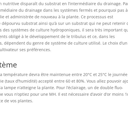
n nutritive disparaît du substrat en l’intermédiaire du drainage. Pa
termédiaire du drainage dans les systèmes fermés et pourquoi pas à
lie et administrée de nouveau à la plante. Ce processus est
ite dépourvu substrat ainsi qu’à sur un substrat qui ne peut retenir
 cas des systèmes de culture hydroponiques, il sera très important q
ents obligé à le développement de le tribulus et ce, dans les
 dépendent du genre de système de culture utilisé. Le choix d’un
ultivateur ses préférences.
stème
a température devra être maintenue entre 20°C et 25°C le journée
ie (taux d’humidité) accepté entre 60 et 80%. Vous allez pouvoir aj
la lampe n’atteigne la plante. Pour l’éclairage, un de double fluo-
e vous n’optiez pour une MH. Il est nécessaire d’avoir d’or moins 
e de vos plantes.