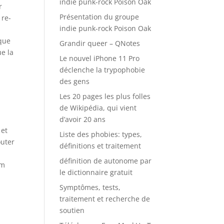
indie punk-rock Poison Oak
r
Présentation du groupe
 re-
indie punk-rock Poison Oak
 que
Grandir queer – QNotes
ue la
Le nouvel iPhone 11 Pro
déclenche la trypophobie
des gens
Les 20 pages les plus folles
de Wikipédia, qui vient
d’avoir 20 ans
 et
Liste des phobies: types,
outer
définitions et traitement
définition de autonome par
1m
le dictionnaire gratuit
Symptômes, tests,
traitement et recherche de
soutien