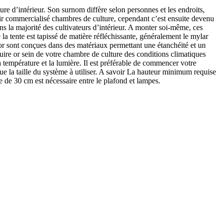
e d’intérieur. Son surnom diffère selon personnes et les endroits,
ir commercialisé chambres de culture, cependant c’est ensuite devenu
ans la majorité des cultivateurs d’intérieur. A monter soi-même, ces
a tente est tapissé de matière réfléchissante, généralement le mylar
oor sont conçues dans des matériaux permettant une étanchéité et un
roduire or sein de votre chambre de culture des conditions climatiques
a température et la lumière. Il est préférable de commencer votre
que la taille du système à utiliser. A savoir La hauteur minimum requise
e de 30 cm est nécessaire entre le plafond et lampes.