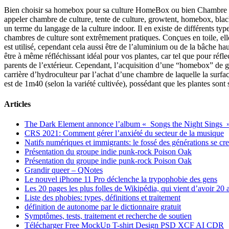
Bien choisir sa homebox pour sa culture HomeBox ou bien Chambre de cu
appeler chambre de culture, tente de culture, growtent, homebox, bla
un terme du langage de la culture indoor. Il en existe de différents typ
chambres de culture sont extrêmement pratiques. Conçues en toile, elle
est utilisé, cependant cela aussi être de l’aluminium ou de la bâche h
être à même réfléchissant idéal pour vos plantes, car tel que pour réfle
parents de l’extérieur. Cependant, l’acquisition d’une “homebox” de gra
carrière d’hydroculteur par l’achat d’une chambre de laquelle la surfac
est de 1m40 (selon la variété cultivée), possédant que les plantes sont
Articles
The Dark Element annonce l’album « Songs the Night Sings 
CRS 2021: Comment gérer l’anxiété du secteur de la musique
Natifs numériques et immigrants: le fossé des générations se cr
Présentation du groupe indie punk-rock Poison Oak
Présentation du groupe indie punk-rock Poison Oak
Grandir queer – QNotes
Le nouvel iPhone 11 Pro déclenche la trypophobie des gens
Les 20 pages les plus folles de Wikipédia, qui vient d’avoir 20 
Liste des phobies: types, définitions et traitement
définition de autonome par le dictionnaire gratuit
Symptômes, tests, traitement et recherche de soutien
Télécharger Free MockUp T-shirt Design PSD XCF AI CDR