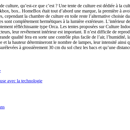
lture, qu’est-ce que c’est ? Une tente de culture est dédiée à la cultur
ckbox, box.. HomeBox était tout d’abord une marque, la première à avo
es, cependant la chambre de culture en toile reste l’alternative choisie d
s sont complètement hermétiques à la lumière extérieure. L’intérieur de l
autement réfléchissante type Orca. Les tentes proposées sur Culture Ind
cteurs, leur revêtement intérieur est important. Il n’est difficile de rep
nde qualité fera en sorte une contrôle plus facile de l’air, l’humidité, l
e et la hauteur détermineront le nombre de lampes, leur intensité ainsi 
 surélevées à grossièrement 30 cm du sol chez les bacs et qu’une distanc
»
euse avec la technologie
ans