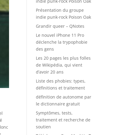
indie punk-rock Poison Oak
Présentation du groupe
indie punk-rock Poison Oak
Grandir queer – QNotes
Le nouvel iPhone 11 Pro
déclenche la trypophobie
des gens
Les 20 pages les plus folles
de Wikipédia, qui vient
d’avoir 20 ans
Liste des phobies: types,
définitions et traitement
définition de autonome par
le dictionnaire gratuit
Symptômes, tests,
el
traitement et recherche de
té
soutien
 donc
e.