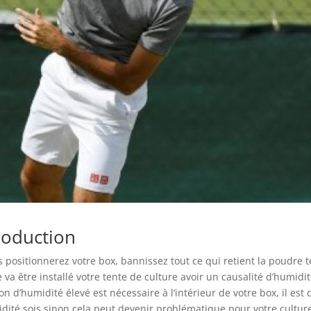
roduction
us positionnerez votre box, bannissez tout ce qui retient la poudre t
va être installé votre tente de culture avoir un causalité d’humidi
n d’humidité élevé est nécessaire à l’intérieur de votre box, il est
midité sois sinon cela peut devenir problématique pour votre cultur