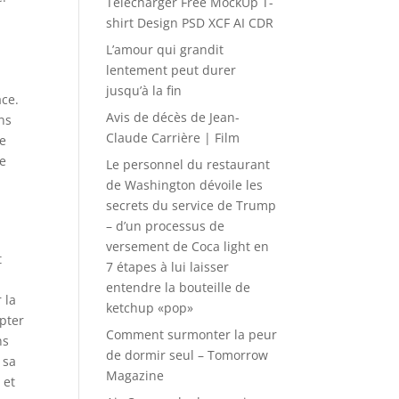
Télécharger Free MockUp T-
shirt Design PSD XCF AI CDR
L’amour qui grandit
lentement peut durer
jusqu’à la fin
ace.
Avis de décès de Jean-
ns
Claude Carrière | Film
ue
re
Le personnel du restaurant
de Washington dévoile les
secrets du service de Trump
– d’un processus de
versement de Coca light en
t
7 étapes à lui laisser
entendre la bouteille de
 la
ketchup «pop»
mpter
Comment surmonter la peur
ns
de dormir seul – Tomorrow
 sa
Magazine
 et