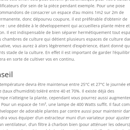
ificateurs d’or sein de la pièce pendant exemple. Pour une pose
ecommandons de consacrer un espace d’au moins 1m2 sur 2m de
permanente, donc dépourvu coupure, il est préférable d’obtenir de
ure : une dédiée à le développement qui accueillera plante mère et
aison. Il est indispensable de bien séparer hermétiquement tout esp
s chambres de culture qui détient plusieurs espaces de culture da
ative, vous aurez à alors légèrement d’expérience, étant donné q
ts stade de la culture. En effet il est important de garder l’équilib
ra en sorte de cultiver vos en continu.
seil
température devra être maintenue entre 25°C et 27°C le journée e
(taux d’humidité) toléré entre 40 et 70%. Il existe déjà des
lampe n’atteigne la plante, cependant vous pourrez aussi augmenter
r. Pour un espace de 1m², une lampe de 400 Watts suffit. Il faut co
velopper de adorable plantes par contre aussi pour maintenir da
udra vous équiper d’un extracteur muni d’un variateur pour ajuster
un ventilateur, d’un filtre à charbon bien (pour atténuer les odeurs)