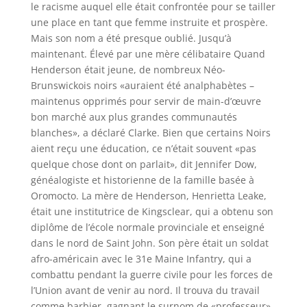
le racisme auquel elle était confrontée pour se tailler
une place en tant que femme instruite et prospère.
Mais son nom a été presque oublié. Jusqu’à
maintenant. Élevé par une mère célibataire Quand
Henderson était jeune, de nombreux Néo-
Brunswickois noirs «auraient été analphabètes –
maintenus opprimés pour servir de main-d’œuvre
bon marché aux plus grandes communautés
blanches», a déclaré Clarke. Bien que certains Noirs
aient reçu une éducation, ce n’était souvent «pas
quelque chose dont on parlait», dit Jennifer Dow,
généalogiste et historienne de la famille basée à
Oromocto. La mère de Henderson, Henrietta Leake,
était une institutrice de Kingsclear, qui a obtenu son
diplôme de l’école normale provinciale et enseigné
dans le nord de Saint John. Son père était un soldat
afro-américain avec le 31e Maine Infantry, qui a
combattu pendant la guerre civile pour les forces de
l’Union avant de venir au nord. Il trouva du travail
comme barbier, gagnant le surnom de «professeur»