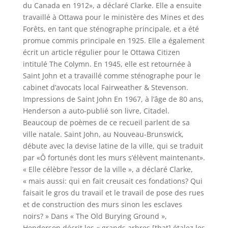
du Canada en 1912», a déclaré Clarke. Elle a ensuite
travaillé à Ottawa pour le ministère des Mines et des
Forêts, en tant que sténographe principale, et a été
promue commis principale en 1925. Elle a également
écrit un article régulier pour le Ottawa Citizen
intitulé The Colymn. En 1945, elle est retournée à
Saint John et a travaillé comme sténographe pour le
cabinet d’avocats local Fairweather & Stevenson.
Impressions de Saint John En 1967, à l’âge de 80 ans,
Henderson a auto-publié son livre, Citadel.
Beaucoup de poèmes de ce recueil parlent de sa
ville natale. Saint John, au Nouveau-Brunswick,
débute avec la devise latine de la ville, qui se traduit
par «Ô fortunés dont les murs s’élèvent maintenant».
« Elle célèbre l’essor de la ville », a déclaré Clarke,
« mais aussi: qui en fait creusait ces fondations? Qui
faisait le gros du travail et le travail de pose des rues
et de construction des murs sinon les esclaves
noirs? » Dans « The Old Burying Ground »,
Henderson décrit les « grands arbres [that] étalez les