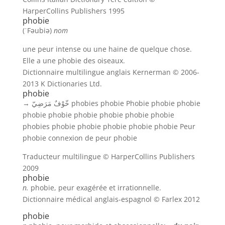
HarperCollins Publishers 1995
phobie
(
ˈFəubiə
)
nom
une peur intense ou une haine de quelque chose.
Elle a une phobie des oiseaux.
Dictionnaire multilingue anglais Kernerman © 2006-
2013 K Dictionaries Ltd.
phobie
→
خّوْفٌ مَرَضِيّ
phobies
phobie
Phobie
phobie
phobie
phobie
phobie
phobie
phobie
phobie
phobie
phobies
phobie
phobie
phobie
phobie
phobie
Peur
phobie
connexion de peur
phobie
Traducteur multilingue © HarperCollins Publishers
2009
phobie
n.
phobie, peur exagérée et irrationnelle.
Dictionnaire médical anglais-espagnol © Farlex 2012
phobie