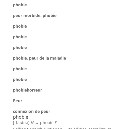
phobie
peur morbide, phobie
phobie
phobie
phobie
phobie, peur de la maladie
phobie
phobie
phobie
horreur
Peur
connexion de peur
phobie
[ˈfəʊbɪə]
N
→
phobie
F