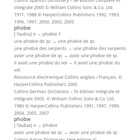
Collins Spanish Dictionary – 8e édition complète et
intégrale 2005 © William Collins Sons & Co. Ltd.
1971, 1988 © HarperCollins Publishers 1992, 1993,
1996, 1997, 2000, 2003, 2005
phobie
[ˈfəʊbiə]
n
→
phobie
F
une phobie de qc →
une phobie de qc
une phobie des serpents →
une phobie des serpents
avoir une phobie de qc →
avoir une phobie de qc
Il avait une phobie du vol →
Il avait une phobie du
vol.
Ressource électronique Collins anglais / français. ©
HarperCollins Publishers 2005
Collins German Dictionary – 7e édition intégrale et
intégrale 2005. © William Collins Sons & Co. Ltd.
1980 © HarperCollins Publishers 1991, 1997, 1999,
2004, 2005, 2007
phobie
[ˈfəʊbɪə]
n
→
phobie
avoir une phobie de qc →
avoir une phobie de qc
Collins Italian Dictionary 1ère édition ©