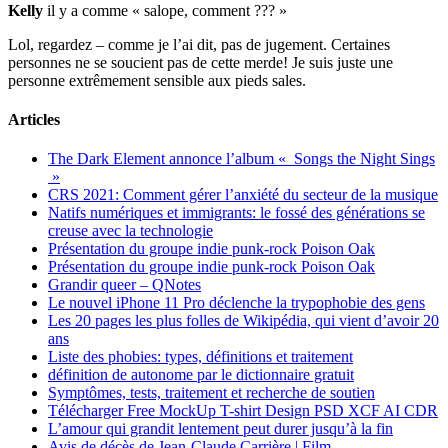
Kelly
il y a comme « salope, comment ??? »
Lol, regardez – comme je l’ai dit, pas de jugement. Certaines
personnes ne se soucient pas de cette merde! Je suis juste une
personne extrêmement sensible aux pieds sales.
Articles
The Dark Element annonce l’album « Songs the Night Sings
»
CRS 2021: Comment gérer l’anxiété du secteur de la musique
Natifs numériques et immigrants: le fossé des générations se
creuse avec la technologie
Présentation du groupe indie punk-rock Poison Oak
Présentation du groupe indie punk-rock Poison Oak
Grandir queer – QNotes
Le nouvel iPhone 11 Pro déclenche la trypophobie des gens
Les 20 pages les plus folles de Wikipédia, qui vient d’avoir 20
ans
Liste des phobies: types, définitions et traitement
définition de autonome par le dictionnaire gratuit
Symptômes, tests, traitement et recherche de soutien
Télécharger Free MockUp T-shirt Design PSD XCF AI CDR
L’amour qui grandit lentement peut durer jusqu’à la fin
Avis de décès de Jean-Claude Carrière | Film