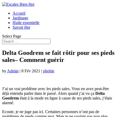
Accueil
Jardinage
Huile essentielle
Savoir être
Select Page
Delta Goodrem se fait rôtir pour ses pieds
sales– Comment guérir
by
Admin
|
8 Fév 2021
|
phobie
J’ai un vrai problème avec les pieds sales. Vous en avez peut-être
déjà entendu parler dans le passé. Alors quand j’ai vu ça
Delta
Goodrem
était à la mode en ligne à cause de ses pieds sales, j’étais
alarmé.
Ecoute, je ne juge pas ici. Certaines personnes n’ont pas de
problèmes de pieds comme moi. Mais je ne voulais pas non plus