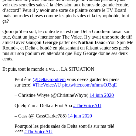
voir des semelles sales à la télévision aux heures de grande écoute,
d’accord? Peut-il y avoir une sorte de plainte contre le TV Board
mais pour des choses comme les pieds sales et la trypophobie, tout
ça?
Quoi qu’il en soit, le contexte ici est que Delta Goodrem faisait son
truc, étant un juge / mentor sur The Voice. Il y avait une sorte de tiff
amical avec
Garçon George
parler de:
Nathan Isaac
«You Spin Me
Round», et Delta a boudé en plaisantant en faisant sauter ses pieds
nus sur son podium en attendant que Boy George donne ses deux
cents.
Et puis, tout le monde a vu…. LA SITUATION.
Peut être
@DeltaGoodrem
vous devez garder les pieds
sur terre!
#TheVoiceAU
pic.twitter.com/nfnmsQJ3qE
– Christine Whyte (@ChristineWhyte)
14 juin 2020
Quelqu’un a Delta a Foot Spa
#TheVoiceAU
– Cass (@ CassClarke785)
14 juin 2020
Pourquoi les pieds sales de Delta sont-ils sur ma télé
????
#TheVoiceAU