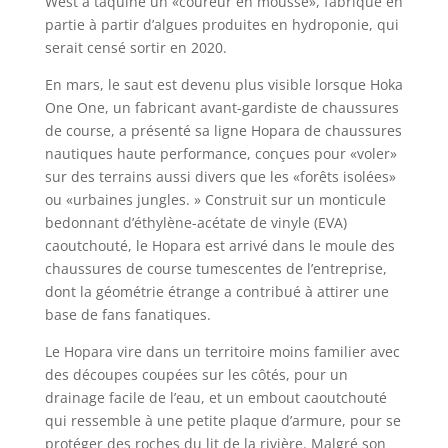
West a taquiné un «coureur en mousse», fabriqué en
partie à partir d’algues produites en hydroponie, qui
serait censé sortir en 2020.
En mars, le saut est devenu plus visible lorsque Hoka
One One, un fabricant avant-gardiste de chaussures
de course, a présenté sa ligne Hopara de chaussures
nautiques haute performance, conçues pour «voler»
sur des terrains aussi divers que les «forêts isolées»
ou «urbaines jungles. » Construit sur un monticule
bedonnant d’éthylène-acétate de vinyle (EVA)
caoutchouté, le Hopara est arrivé dans le moule des
chaussures de course tumescentes de l’entreprise,
dont la géométrie étrange a contribué à attirer une
base de fans fanatiques.
Le Hopara vire dans un territoire moins familier avec
des découpes coupées sur les côtés, pour un
drainage facile de l’eau, et un embout caoutchouté
qui ressemble à une petite plaque d’armure, pour se
protéger des roches du lit de la rivière. Malgré son