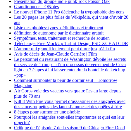
Présentation du groupe indie punk-rock Poison Oak
Grandir queer – QNotes
Le nouvel iPhone 11 Pro déclenche la trypophobie des gens
Les 20 pages les plus folles de Wikipédia, qui vient d’avoir 20
ans
Liste des phobies: types, définitions et traitement
définition de autonome par le dictionnaire gratuit
Symptômes, tests, traitement et recherche de soutien
Télécharger Free MockUp T-shirt Design PSD XCF AI CDR
L’amour qui grandit lentement peut durer jusqu’à la fin
Avis de décès de Jean-Claude Carrière | Film
Le personnel du restaurant de Washington dévoile les secrets
du service de Trump – d’un processus de versement de Coca
light en 7 étapes à lui laisser entendre la bouteille de ketchup
«pop»
Comment surmonter la peur de dormir seul – Tomorrow
Magazine
Air Corps vole des vaccins vers quatre îles au large depuis
plus de 70 ans
Kill It With Fire vous permet d’assassiner des araignées avec
des lance-roquettes, des lance-flammes et des poêles à frire
8 étapes pour surmonter une phobie
Pourquoi les araignées sont-elles importantes et quel est leur
objectif?
Critique de l’épisode 7 de la saison 9 de Chicago Fire: Dead