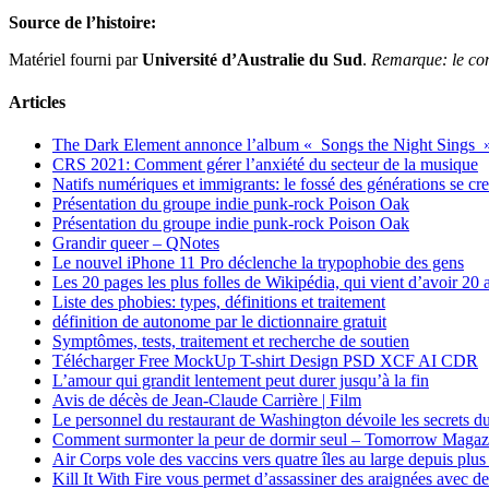
Source de l’histoire:
Matériel fourni par
Université d’Australie du Sud
.
Remarque: le cont
Articles
The Dark Element annonce l’album « Songs the Night Sings 
CRS 2021: Comment gérer l’anxiété du secteur de la musique
Natifs numériques et immigrants: le fossé des générations se cr
Présentation du groupe indie punk-rock Poison Oak
Présentation du groupe indie punk-rock Poison Oak
Grandir queer – QNotes
Le nouvel iPhone 11 Pro déclenche la trypophobie des gens
Les 20 pages les plus folles de Wikipédia, qui vient d’avoir 20 
Liste des phobies: types, définitions et traitement
définition de autonome par le dictionnaire gratuit
Symptômes, tests, traitement et recherche de soutien
Télécharger Free MockUp T-shirt Design PSD XCF AI CDR
L’amour qui grandit lentement peut durer jusqu’à la fin
Avis de décès de Jean-Claude Carrière | Film
Le personnel du restaurant de Washington dévoile les secrets du
Comment surmonter la peur de dormir seul – Tomorrow Magaz
Air Corps vole des vaccins vers quatre îles au large depuis plus
Kill It With Fire vous permet d’assassiner des araignées avec de