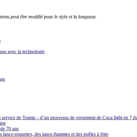
enu peut être modifié pour le style et la longueur.
»
euse avec la technologie
ans
 service de Trump – d’un processus de versement de Coca light en 7 étap
ine
 de 70 ans
s lance-roquettes, des lance-flammes et des poêles à frire