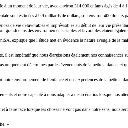
ale à un moment de leur vie, avec environ 314 000 enfants âgés de 4 à 1
ntale sont estimées à 9,9 milliards de dollars, soit environ 400 dollars 
iences de vie défavorables et imprévisibles au début de leur vie présen
 ont grandi dans des environnements stables et favorables étaient égalem
iSA, explique que l’étude met en évidence la nature aveugle de la malad
il est impératif que nous élargissions également nos connaissances sur 
s uniquement déterminés par les événements de la petite enfance, et qu
otre environnement de l’enfance et nos expériences de la petite enfance
nts et notre capacité à nous adapter à des scénarios lorsque nos attent
 à faire face lorsque les choses ne vont pas dans notre sens, nous seron
che. »