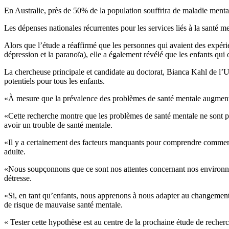
En Australie, près de 50% de la population souffrira de maladie ment
Les dépenses nationales récurrentes pour les services liés à la santé me
Alors que l’étude a réaffirmé que les personnes qui avaient des expér
dépression et la paranoïa), elle a également révélé que les enfants qui
La chercheuse principale et candidate au doctorat, Bianca Kahl de l’Un
potentiels pour tous les enfants.
«À mesure que la prévalence des problèmes de santé mentale augmente, 
«Cette recherche montre que les problèmes de santé mentale ne sont pa
avoir un trouble de santé mentale.
«Il y a certainement des facteurs manquants pour comprendre comment n
adulte.
«Nous soupçonnons que ce sont nos attentes concernant nos environneme
détresse.
«Si, en tant qu’enfants, nous apprenons à nous adapter au changement et
de risque de mauvaise santé mentale.
« Tester cette hypothèse est au centre de la prochaine étude de recher