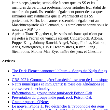
leur biceps gauche, semblable à ceux que les SS et les
membres du parti nazi porteraient pour signifier leur statut de
membre du parti. Ils semblent également porter des casques
similaires aux stahlhelms que la Wehrmacht et les SS
porteraient. Enfin, leurs armes ressemblent également au
Maschinenpistole 40 allemand, plus simplement connu sous le
nom de « MP 40 ».
Après « Titans Together », les seuls méchants qui n’ont pas
été gelés à l’écran ou vaincus étaient: Cinderblock, Adonis,
Puppet King, Johnny Rancid, Angel, Warp, Phobia, Katarou,
Atlas, Wintergreen, HIVE Headmistress, Kitten, Fang ,
Steamroller, Mother Mae-Eye, maître des jeux et Cheshire.
Articles
The Dark Element annonce l’album « Songs the Night Sings
»
CRS 2021: Comment gérer l’anxiété du secteur de la musique
Natifs numériques et immigrants: le fossé des générations se
creuse avec la technologie
Présentation du groupe indie punk-rock Poison Oak
Présentation du groupe indie punk-rock Poison Oak
Grandir queer – QNotes
Le nouvel iPhone 11 Pro déclenche la trypophobie des gens