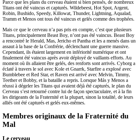
Parce que les plans du cerveau étaient si bien pensés, de nombreux
Titans ont été vaincus et capturés. Wildebeest, Hot Spot, Argent,
Robin, Bushido, Speedy, Killowat, Thunder, Lightning, Aqualad,
Tramm et Menos ont tous été vaincus et gelés comme des trophées.
Mais ce que le cerveau n’a pas pris en compte, c’est que plusieurs
Titans, principalement Beast Boy, n’ont pas été vaincus. Beast Boy
a rencontré le Herald, Mas, Jericho et Pantha et les a menés dans un
assaut à la base de la Confrérie, déclenchant une guerre massive.
Cependant, ils étaient largement en infériorité numérique et ont
finalement été vaincus après avoir déployé de vaillants efforts. Au
moment où ils allaient être gelés, des renforts sont arrivés. Cyborg a
éclaté à travers le sol avec Kole et Gnarrk, Starfire a explosé avec
Bumblebee et Red Star, et Raven est arrivé avec Melvin, Timmy,
Teether et Bobby, et la bataille a repris. Lorsque Más y Menos a
réussi à dégeler les Titans qui avaient déjà été capturés, le plan du
Cerveau s’est retourné contre lui de façon spectaculaire, et à la fin
les dirigeants de la Fraternité et la plupart, sinon la totalité, de leurs
alliés ont été capturés et gelés eux-mêmes.
Membres originaux de la Fraternité du
Mal
Le cerveau