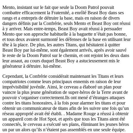
Mento, insistant sur le fait que seule la Doom Patrol pouvait
combattre efficacement la Fraternité, a enrôlé Beast Boy dans ses
rangs et a entrepris de détruire la base, mais en raison de divers
dangers définis par la Confrérie, seuls Mento et Beast Boy ont réussi
à y arriver. Mais entre-temps, Beast Boy avait réussi à persuader
Mento que son approche habituelle à la baguette n’était pas bonne,
et tous deux avaient surmonté les défenses de la base en utilisant leur
tête à la place. De plus, les autres Titans, qui hésitaient à quitter
Beast Boy par lui-même, sont également arrivés, après avoir sauvé
le reste de la Doom Patrol sur le chemin, et ont rejoint les deux dans
leur assaut, au cours duquel Beast Boy a astucieusement mis le
générateur à détruire. lui-même.
Cependant, la Confrérie considérait maintenant les Titans et leurs
compatriotes comme leurs principaux ennemis en raison de leur
imprévisibilité juvénile. Ainsi, le cerveau a élaboré un plan pour
vaincre la plus jeune génération de super-héros de la Terre avant de
pouvoir s’organiser correctement.Ils ont mené d’étranges attaques
contre les titans honoraires, à la fois pour alarmer les titans et pour
obtenir un communicateur de titans afin de les suivre une fois qu’un
réseau approprié avait été établi. . Madame Rouge a réussi à obtenir
un appareil com de Hot Spot, et après que tous les Titans aient été
connectés, le cerveau a exécuté ses plans, éliminant les jeunes héros
un par un alors qu’ils n’étaient pas assemblés en une seule équipe.