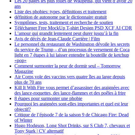
Les 20 pages les plus folles de Wikipédia, qui vient d’avoir 20
ans
Liste des phobies: types, définitions et traitement
définition de autonome par le dictionnaire gratuit
Symptômes, tests, traitement et recherche de soutien
Télécharger Free MockUp T-shirt Design PSD XCF AI CDR
L’amour qui grandit lentement peut durer jusqu’à la fin
Avis de décès de Jean-Claude Carrière | Film
Le personnel du restaurant de Washington dévoile les secrets
du service de Trump – d’un processus de versement de Coca
light en 7 étapes à lui laisser entendre la bouteille de ketchup
«pop»
Comment surmonter la peur de dormir seul – Tomorrow
Magazine
Air Corps vole des vaccins vers quatre îles au large depuis
plus de 70 ans
Kill It With Fire vous permet d’assassiner des araignées avec
des lance-roquettes, des lance-flammes et des poêles à frire
8 étapes pour surmonter une phobie
Pourquoi les araignées sont-elles importantes et quel est leur
objectif?
Critique de l’épisode 7 de la saison 9 de Chicago Fire: Dead
of Winter
Hugo Hodgson, Long Shot Drinks, sur S Club 7, chevaux et
Tony Stark | CV alternatif