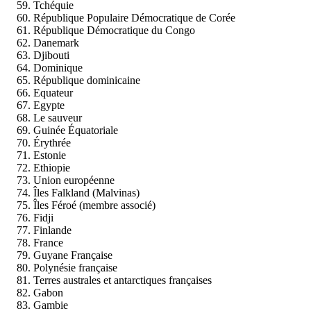
Tchéquie
République Populaire Démocratique de Corée
République Démocratique du Congo
Danemark
Djibouti
Dominique
République dominicaine
Equateur
Egypte
Le sauveur
Guinée Équatoriale
Érythrée
Estonie
Ethiopie
Union européenne
Îles Falkland (Malvinas)
Îles Féroé (membre associé)
Fidji
Finlande
France
Guyane Française
Polynésie française
Terres australes et antarctiques françaises
Gabon
Gambie