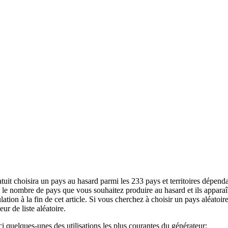
ratuit choisira un pays au hasard parmi les 233 pays et territoires dépe
e nombre de pays que vous souhaitez produire au hasard et ils apparaîtr
tion à la fin de cet article. Si vous cherchez à choisir un pays aléatoi
ur de liste aléatoire.
i quelques-unes des utilisations les plus courantes du générateur: