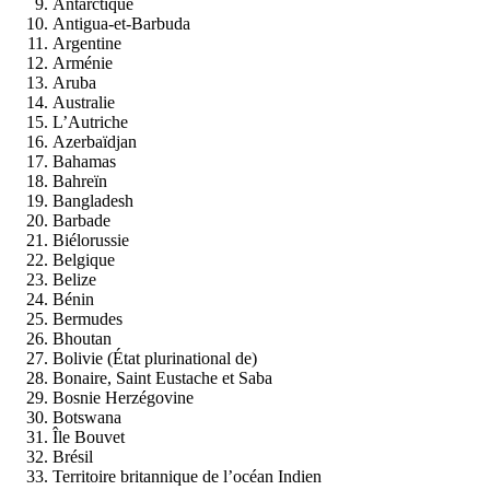
Antarctique
Antigua-et-Barbuda
Argentine
Arménie
Aruba
Australie
L’Autriche
Azerbaïdjan
Bahamas
Bahreïn
Bangladesh
Barbade
Biélorussie
Belgique
Belize
Bénin
Bermudes
Bhoutan
Bolivie (État plurinational de)
Bonaire, Saint Eustache et Saba
Bosnie Herzégovine
Botswana
Île Bouvet
Brésil
Territoire britannique de l’océan Indien