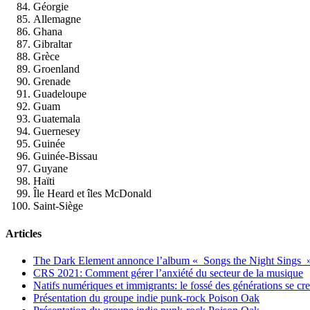
Géorgie
Allemagne
Ghana
Gibraltar
Grèce
Groenland
Grenade
Guadeloupe
Guam
Guatemala
Guernesey
Guinée
Guinée-Bissau
Guyane
Haïti
Île Heard et îles McDonald
Saint-Siège
Articles
The Dark Element annonce l’album « Songs the Night Sings 
CRS 2021: Comment gérer l’anxiété du secteur de la musique
Natifs numériques et immigrants: le fossé des générations se cr
Présentation du groupe indie punk-rock Poison Oak