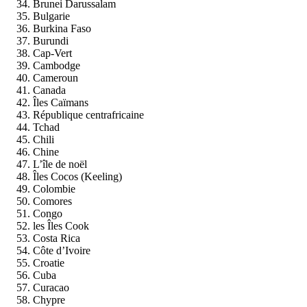
Brunei Darussalam
Bulgarie
Burkina Faso
Burundi
Cap-Vert
Cambodge
Cameroun
Canada
Îles Caïmans
République centrafricaine
Tchad
Chili
Chine
L’île de noël
Îles Cocos (Keeling)
Colombie
Comores
Congo
les Îles Cook
Costa Rica
Côte d’Ivoire
Croatie
Cuba
Curacao
Chypre