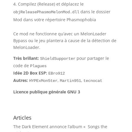
Compilez (Release) et déplacez le
dans le dossier
objReleasePhasmoMelonMod.dll
Mod dans votre répertoire Phasmophobia
Ce mod ne fonctionne qu’avec un MelonLoader
Bypass ou le jeu plantera à cause de la détection de
MelonLoader.
Très brillant:
pour partager le
ShieldSupporter
code de
Plagues
Idée 2D Box ESP:
EBro912
Autres:
,
,
HYPExMon5ter
Martin951
tecnocat
Licence publique générale GNU 3
Articles
The Dark Element annonce l’album « Songs the