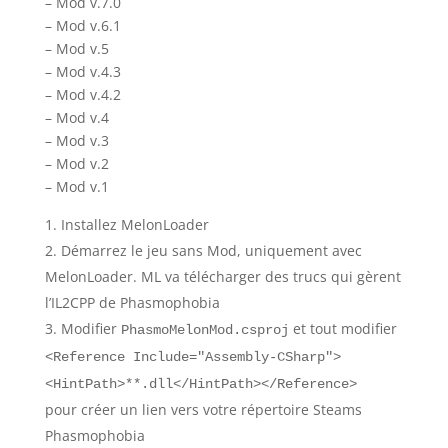
– Mod v.7.0
– Mod v.6.1
– Mod v.5
– Mod v.4.3
– Mod v.4.2
– Mod v.4
– Mod v.3
– Mod v.2
– Mod v.1
Installez MelonLoader
Démarrez le jeu sans Mod, uniquement avec
MelonLoader. ML va télécharger des trucs qui gèrent
l’IL2CPP de Phasmophobia
Modifier
et tout modifier
PhasmoMelonMod.csproj
<Reference Include="Assembly-CSharp">
<HintPath>**.dll</HintPath></Reference>
pour créer un lien vers votre répertoire Steams
Phasmophobia