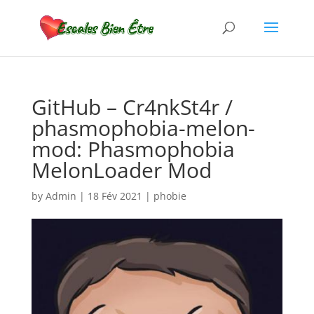
GitHub – Cr4nkSt4r /
phasmophobia-melon-
mod: Phasmophobia
MelonLoader Mod
by
Admin
|
18 Fév 2021
|
phobie