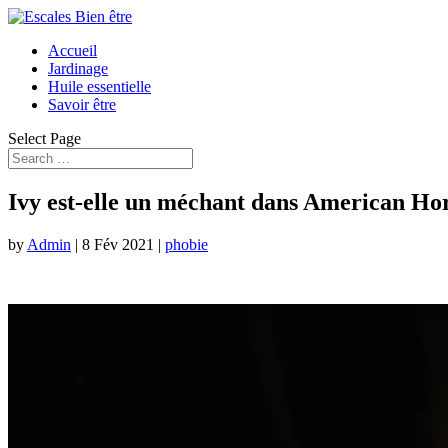
Accueil
Jardinage
Huile essentielle
Savoir être
Select Page
Ivy est-elle un méchant dans American H
by
Admin
|
8 Fév 2021
|
phobie