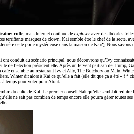
caine: culte
, mais Internet continue de
exploser
avec des théories folles
ces terrifiants masques de clown. Kai semble être le chef de la secte, a
 derrière cette porte mystérieuse dans la maison de Kai?), Nous savons 
i ont conduit au scénario principal, nous découvrons qu’Ivy connaissait
veille de l’élection présidentielle. Après un fervent partisan de Trump,
n café ensemble au restaurant Ivy et Ally, The Butchery on Main. Winter 
rs. Winter dit alors à Kai ce qu’elle a fait (elle dit que ça a été « f * c
s à temps pour voter pour Atout.
embre du culte de Kai. Le premier conseil était qu’elle semblait réduire l
’elle ne sait pas combien de temps encore elle pourra gérer toutes ses a
elle.