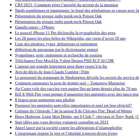
CRS 2021: Comment gérer l’anxiété du secteur de la musique
Natifs numériques et immigrants: le fossé des générations se creuse avec l
Présentation du groupe indie punk-rock Poison Oak
Présentation du groupe indie punk-rock Poison Oak
Grandir queer – QNotes
Le nouvel iPhone 11 Pro déclenche la trypophobie des gens
Les 20 pages les plus folles de Wikipédia, qui vient d’avoir 20 ans
Liste des phobies: types, définitions et traitement
définition de autonome par le dictionnaire gratuit
Symptômes, tests, traitement et recherche de soutien
Télécharger Free MockUp T-shirt Design PSD XCF AI CDR
L’amour qui grandit lentement peut durer jusqu’à la fin
Avis de décès de Jean-Claude Carrière | Film
Le personnel du restaurant de Washington dévoile les secrets du service d
Comment surmonter la peur de dormir seul – Tomorrow Magazine
Air Corps vole des vaccins vers quatre îles au large depuis plus de 70 ans
Kill It With Fire vous permet d’assassiner des araignées avec des lance-roqu
8 étapes pour surmonter une phobie
Pourquoi les araignées sont-elles importantes et quel est leur objectif?
Critique de l’épisode 7 de la saison 9 de Chicago Fire: Dead of Winter
Hugo Hodgson, Long Shot Drinks, sur S Club 7, chevaux et Tony Stark | C
Sept idées que vous devriez vraiment connaître en 2021
Appel lancé par la société contre les allégations d’islamophobie
L’enseignant inspire la joie et l’identité à travers divers livres