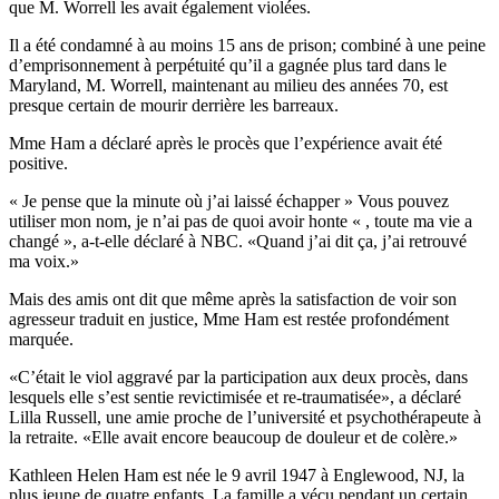
que M. Worrell les avait également violées.
Il a été condamné à au moins 15 ans de prison; combiné à une peine
d’emprisonnement à perpétuité qu’il a gagnée plus tard dans le
Maryland, M. Worrell, maintenant au milieu des années 70, est
presque certain de mourir derrière les barreaux.
Mme Ham a déclaré après le procès que l’expérience avait été
positive.
« Je pense que la minute où j’ai laissé échapper » Vous pouvez
utiliser mon nom, je n’ai pas de quoi avoir honte « , toute ma vie a
changé », a-t-elle déclaré à NBC. «Quand j’ai dit ça, j’ai retrouvé
ma voix.»
Mais des amis ont dit que même après la satisfaction de voir son
agresseur traduit en justice, Mme Ham est restée profondément
marquée.
«C’était le viol aggravé par la participation aux deux procès, dans
lesquels elle s’est sentie revictimisée et re-traumatisée», a déclaré
Lilla Russell, une amie proche de l’université et psychothérapeute à
la retraite. «Elle avait encore beaucoup de douleur et de colère.»
Kathleen Helen Ham est née le 9 avril 1947 à Englewood, NJ, la
plus jeune de quatre enfants. La famille a vécu pendant un certain