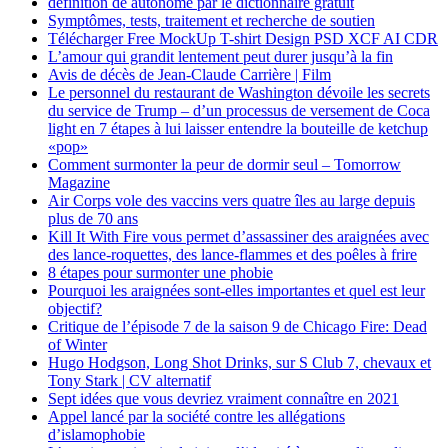
définition de autonome par le dictionnaire gratuit
Symptômes, tests, traitement et recherche de soutien
Télécharger Free MockUp T-shirt Design PSD XCF AI CDR
L’amour qui grandit lentement peut durer jusqu’à la fin
Avis de décès de Jean-Claude Carrière | Film
Le personnel du restaurant de Washington dévoile les secrets
du service de Trump – d’un processus de versement de Coca
light en 7 étapes à lui laisser entendre la bouteille de ketchup
«pop»
Comment surmonter la peur de dormir seul – Tomorrow
Magazine
Air Corps vole des vaccins vers quatre îles au large depuis
plus de 70 ans
Kill It With Fire vous permet d’assassiner des araignées avec
des lance-roquettes, des lance-flammes et des poêles à frire
8 étapes pour surmonter une phobie
Pourquoi les araignées sont-elles importantes et quel est leur
objectif?
Critique de l’épisode 7 de la saison 9 de Chicago Fire: Dead
of Winter
Hugo Hodgson, Long Shot Drinks, sur S Club 7, chevaux et
Tony Stark | CV alternatif
Sept idées que vous devriez vraiment connaître en 2021
Appel lancé par la société contre les allégations
d’islamophobie