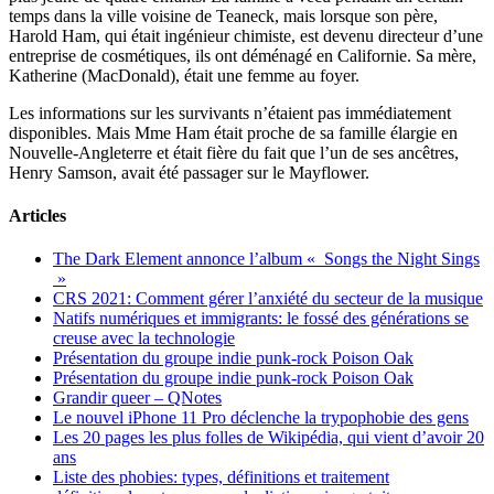
temps dans la ville voisine de Teaneck, mais lorsque son père,
Harold Ham, qui était ingénieur chimiste, est devenu directeur d’une
entreprise de cosmétiques, ils ont déménagé en Californie. Sa mère,
Katherine (MacDonald), était une femme au foyer.
Les informations sur les survivants n’étaient pas immédiatement
disponibles. Mais Mme Ham était proche de sa famille élargie en
Nouvelle-Angleterre et était fière du fait que l’un de ses ancêtres,
Henry Samson, avait été passager sur le Mayflower.
Articles
The Dark Element annonce l’album « Songs the Night Sings
»
CRS 2021: Comment gérer l’anxiété du secteur de la musique
Natifs numériques et immigrants: le fossé des générations se
creuse avec la technologie
Présentation du groupe indie punk-rock Poison Oak
Présentation du groupe indie punk-rock Poison Oak
Grandir queer – QNotes
Le nouvel iPhone 11 Pro déclenche la trypophobie des gens
Les 20 pages les plus folles de Wikipédia, qui vient d’avoir 20
ans
Liste des phobies: types, définitions et traitement