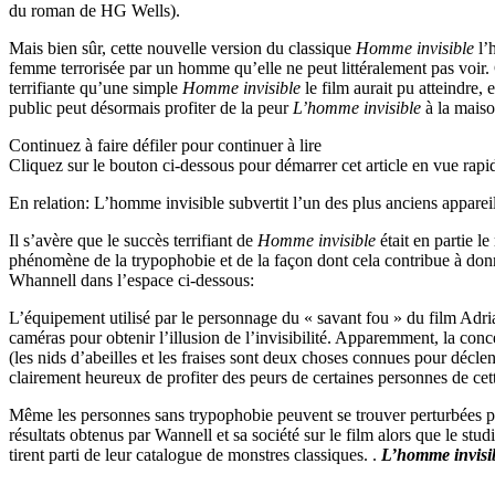
du roman de HG Wells).
Mais bien sûr, cette nouvelle version du classique
Homme invisible
l’h
femme terrorisée par un homme qu’elle ne peut littéralement pas voir.
terrifiante qu’une simple
Homme invisible
le film aurait pu atteindre,
public peut désormais profiter de la peur
L’homme invisible
à la maiso
Continuez à faire défiler pour continuer à lire
Cliquez sur le bouton ci-dessous pour démarrer cet article en vue rapi
En relation: L’homme invisible subvertit l’un des plus anciens appare
Il s’avère que le succès terrifiant de
Homme invisible
était en partie le
phénomène de la trypophobie et de la façon dont cela contribue à donn
Whannell dans l’espace ci-dessous:
L’équipement utilisé par le personnage du « savant fou » du film Adria
caméras pour obtenir l’illusion de l’invisibilité. Apparemment, la conc
(les nids d’abeilles et les fraises sont deux choses connues pour déclenc
clairement heureux de profiter des peurs de certaines personnes de cet
Même les personnes sans trypophobie peuvent se trouver perturbées 
résultats obtenus par Wannell et sa société sur le film alors que le st
tirent parti de leur catalogue de monstres classiques. .
L’homme invisi