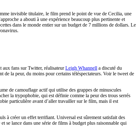
omme invisible titulaire, le film prend le point de vue de Cecilia, une
l’approche a abouti à une expérience beaucoup plus pertinente et
recettes dans le monde entier sur un budget de 7 millions de dollars. Le
ronavirus.
t aux fans sur Twitter, réalisateur
Leigh Whannell
a discuté du
 de la peur, du moins pour certains téléspectateurs. Voir le tweet de
stume de camouflage actif qui utilise des grappes de minuscules
ncher la trypophobie, qui est définie comme la peur des trous serrés
 particulière avant d’aller travailler sur le film, mais il est
ls à créer un effet terrifiant. Universal est sûrement satisfait des
 et se lance dans une série de films à budget plus raisonnable qui