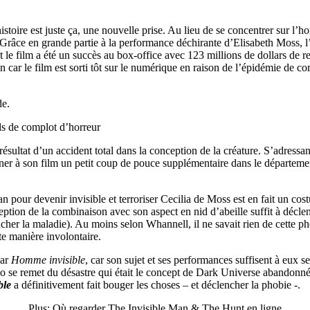
istoire est juste ça, une nouvelle prise. Au lieu de se concentrer sur l’h
 Grâce en grande partie à la performance déchirante d’Elisabeth Moss, 
 et le film a été un succès au box-office avec 123 millions de dollars de 
n car le film est sorti tôt sur le numérique en raison de l’épidémie de co
de.
ils de complot d’horreur
 résultat d’un accident total dans la conception de la créature. S’adressan
er à son film un petit coup de pouce supplémentaire dans le département
n pour devenir invisible et terroriser Cecilia de Moss est en fait un co
eption de la combinaison avec son aspect en nid d’abeille suffit à décle
her la maladie). Au moins selon Whannell, il ne savait rien de cette phobie
te manière involontaire.
par
Homme invisible
, car son sujet et ses performances suffisent à eux seu
udio se remet du désastre qui était le concept de Dark Universe abandonné
ble
a définitivement fait bouger les choses – et déclencher la phobie -.
Plus: Où regarder The Invisible Man & The Hunt en ligne