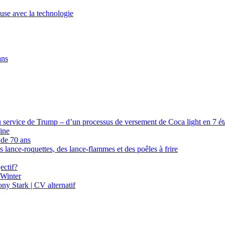
euse avec la technologie
ans
 service de Trump – d’un processus de versement de Coca light en 7 étap
ine
 de 70 ans
s lance-roquettes, des lance-flammes et des poêles à frire
ectif?
 Winter
y Stark | CV alternatif