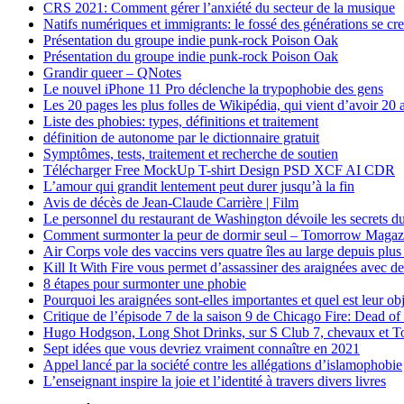
CRS 2021: Comment gérer l’anxiété du secteur de la musique
Natifs numériques et immigrants: le fossé des générations se cr
Présentation du groupe indie punk-rock Poison Oak
Présentation du groupe indie punk-rock Poison Oak
Grandir queer – QNotes
Le nouvel iPhone 11 Pro déclenche la trypophobie des gens
Les 20 pages les plus folles de Wikipédia, qui vient d’avoir 20 
Liste des phobies: types, définitions et traitement
définition de autonome par le dictionnaire gratuit
Symptômes, tests, traitement et recherche de soutien
Télécharger Free MockUp T-shirt Design PSD XCF AI CDR
L’amour qui grandit lentement peut durer jusqu’à la fin
Avis de décès de Jean-Claude Carrière | Film
Le personnel du restaurant de Washington dévoile les secrets du
Comment surmonter la peur de dormir seul – Tomorrow Magaz
Air Corps vole des vaccins vers quatre îles au large depuis plus
Kill It With Fire vous permet d’assassiner des araignées avec de
8 étapes pour surmonter une phobie
Pourquoi les araignées sont-elles importantes et quel est leur obj
Critique de l’épisode 7 de la saison 9 de Chicago Fire: Dead of
Hugo Hodgson, Long Shot Drinks, sur S Club 7, chevaux et Ton
Sept idées que vous devriez vraiment connaître en 2021
Appel lancé par la société contre les allégations d’islamophobie
L’enseignant inspire la joie et l’identité à travers divers livres