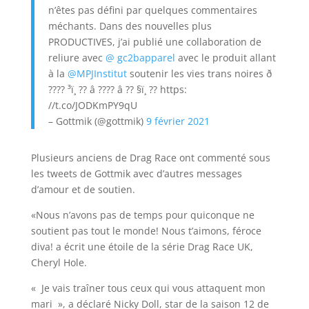
n’êtes pas défini par quelques commentaires
méchants. Dans des nouvelles plus
PRODUCTIVES, j’ai publié une collaboration de
reliure avec
@ gc2bapparel
avec le produit allant
à la
@MPJInstitut
soutenir les vies trans noires ð
???? ³ï¸ ?? â ???? â ?? §ï¸ ?? https:
//t.co/JODKmPY9qU
– Gottmik (@gottmik)
9 février 2021
Plusieurs anciens de Drag Race ont commenté sous
les tweets de Gottmik avec d’autres messages
d’amour et de soutien.
«Nous n’avons pas de temps pour quiconque ne
soutient pas tout le monde! Nous t’aimons, féroce
diva! a écrit une étoile de la série Drag Race UK,
Cheryl Hole.
« Je vais traîner tous ceux qui vous attaquent mon
mari », a déclaré Nicky Doll, star de la saison 12 de