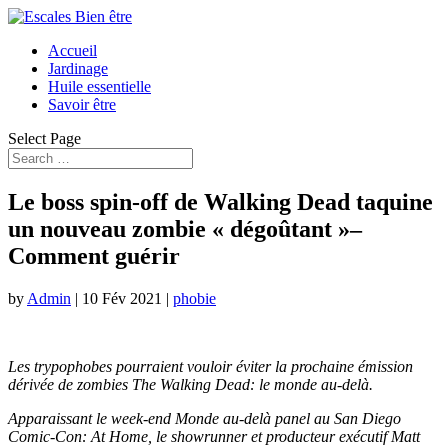
Accueil
Jardinage
Huile essentielle
Savoir être
Select Page
Le boss spin-off de Walking Dead taquine
un nouveau zombie « dégoûtant »–
Comment guérir
by
Admin
|
10 Fév 2021
|
phobie
Les trypophobes pourraient vouloir éviter la prochaine émission
dérivée de zombies
The Walking Dead: le monde au-delà
.
Apparaissant le week-end
Monde au-delà
panel au San Diego
Comic-Con: At Home, le showrunner et producteur exécutif Matt