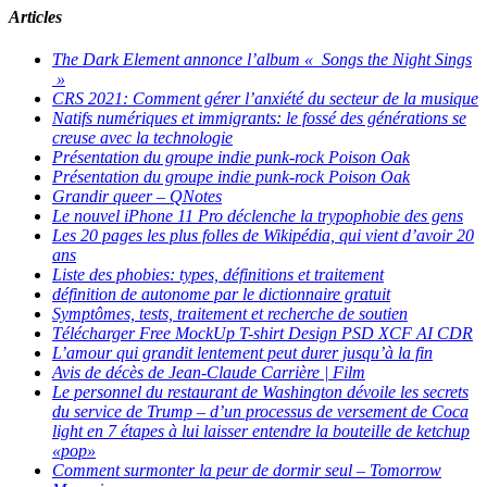
Articles
The Dark Element annonce l’album « Songs the Night Sings
»
CRS 2021: Comment gérer l’anxiété du secteur de la musique
Natifs numériques et immigrants: le fossé des générations se
creuse avec la technologie
Présentation du groupe indie punk-rock Poison Oak
Présentation du groupe indie punk-rock Poison Oak
Grandir queer – QNotes
Le nouvel iPhone 11 Pro déclenche la trypophobie des gens
Les 20 pages les plus folles de Wikipédia, qui vient d’avoir 20
ans
Liste des phobies: types, définitions et traitement
définition de autonome par le dictionnaire gratuit
Symptômes, tests, traitement et recherche de soutien
Télécharger Free MockUp T-shirt Design PSD XCF AI CDR
L’amour qui grandit lentement peut durer jusqu’à la fin
Avis de décès de Jean-Claude Carrière | Film
Le personnel du restaurant de Washington dévoile les secrets
du service de Trump – d’un processus de versement de Coca
light en 7 étapes à lui laisser entendre la bouteille de ketchup
«pop»
Comment surmonter la peur de dormir seul – Tomorrow