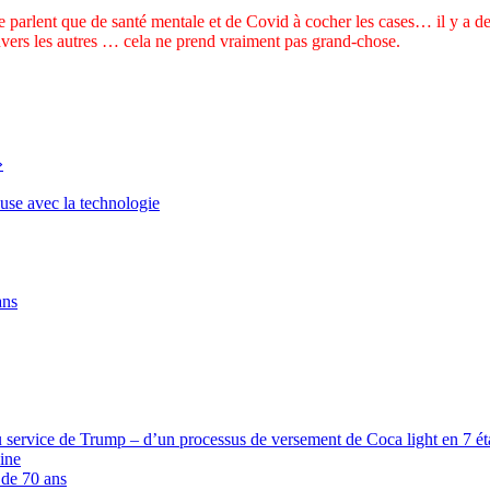
e parlent que de santé mentale et de Covid à cocher les cases… il y a de
nvers les autres … cela ne prend vraiment pas grand-chose.
»
euse avec la technologie
ans
 service de Trump – d’un processus de versement de Coca light en 7 étap
ine
 de 70 ans