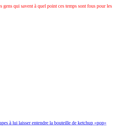
s gens qui savent à quel point ces temps sont fous pour les
es à lui laisser entendre la bouteille de ketchup «pop»