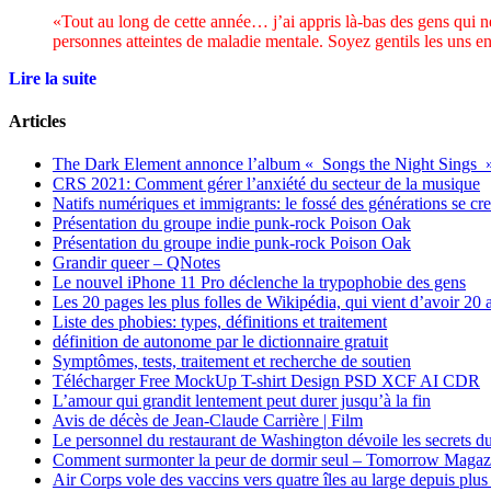
«Tout au long de cette année… j’ai appris là-bas des gens qui n
personnes atteintes de maladie mentale. Soyez gentils les uns e
Lire la suite
Articles
The Dark Element annonce l’album « Songs the Night Sings 
CRS 2021: Comment gérer l’anxiété du secteur de la musique
Natifs numériques et immigrants: le fossé des générations se cr
Présentation du groupe indie punk-rock Poison Oak
Présentation du groupe indie punk-rock Poison Oak
Grandir queer – QNotes
Le nouvel iPhone 11 Pro déclenche la trypophobie des gens
Les 20 pages les plus folles de Wikipédia, qui vient d’avoir 20 
Liste des phobies: types, définitions et traitement
définition de autonome par le dictionnaire gratuit
Symptômes, tests, traitement et recherche de soutien
Télécharger Free MockUp T-shirt Design PSD XCF AI CDR
L’amour qui grandit lentement peut durer jusqu’à la fin
Avis de décès de Jean-Claude Carrière | Film
Le personnel du restaurant de Washington dévoile les secrets du
Comment surmonter la peur de dormir seul – Tomorrow Magaz
Air Corps vole des vaccins vers quatre îles au large depuis plus