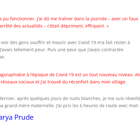
as pu fonctionner. J’ai dû me traîner dans la journée – avec un faux
arrêté des actualités – c’était déprimant, effrayant. «
s voir des gens souffrir et mourir avec Covid 19 m’a fait rester à
’avais tellement peur. Puis une peur que j’avais contractée
ue.
à l’agoraphobie à l’époque de Covid 19 est un tout nouveau niveau. Al
 réseaux sociaux et j’ai trouvé du réconfort dans mon village.
ier, après quelques jours de nuits blanches, je me suis réveill
ma grand-mère maternelle. J’ai pris les 6 heures de route avec mon f
Marya Prude