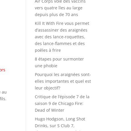
Air Corps vole des vaccins
vers quatre îles au large
depuis plus de 70 ans
Kill It With Fire vous permet
d’assassiner des araignées
avec des lance-roquettes,
des lance-flammes et des
poêles à frire
8 étapes pour surmonter
une phobie
ors
Pourquoi les araignées sont-
elles importantes et quel est
leur objectif?
é au
Critique de l’épisode 7 de la
ils.
saison 9 de Chicago Fire:
Dead of Winter
Hugo Hodgson, Long Shot
Drinks, sur S Club 7,