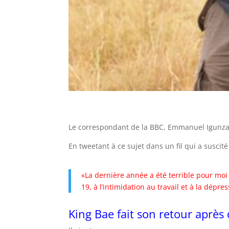
Le correspondant de la BBC, Emmanuel Igunza, a
En tweetant à ce sujet dans un fil qui a susci
«La dernière année a été terrible pour moi –
19, à l’intimidation au travail et à la dép
King Bae fait son retour après q