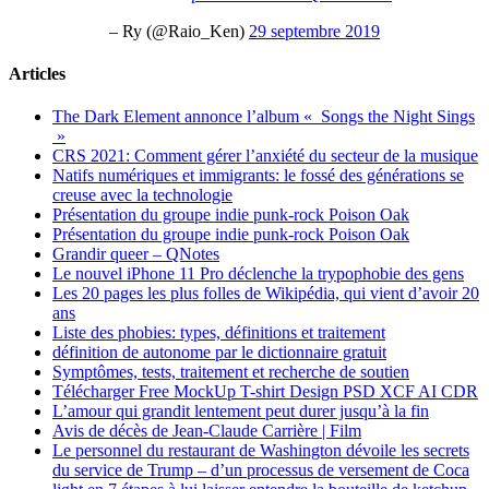
– Ry (@Raio_Ken)
29 septembre 2019
Articles
The Dark Element annonce l’album « Songs the Night Sings
»
CRS 2021: Comment gérer l’anxiété du secteur de la musique
Natifs numériques et immigrants: le fossé des générations se
creuse avec la technologie
Présentation du groupe indie punk-rock Poison Oak
Présentation du groupe indie punk-rock Poison Oak
Grandir queer – QNotes
Le nouvel iPhone 11 Pro déclenche la trypophobie des gens
Les 20 pages les plus folles de Wikipédia, qui vient d’avoir 20
ans
Liste des phobies: types, définitions et traitement
définition de autonome par le dictionnaire gratuit
Symptômes, tests, traitement et recherche de soutien
Télécharger Free MockUp T-shirt Design PSD XCF AI CDR
L’amour qui grandit lentement peut durer jusqu’à la fin
Avis de décès de Jean-Claude Carrière | Film
Le personnel du restaurant de Washington dévoile les secrets
du service de Trump – d’un processus de versement de Coca