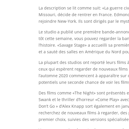
La description se lit comme suit: «La guerre ci
Missouri, décide de rentrer en France. Edmond, 
rejoindre New-York. Ils sont dirigés par le my
Le studio a publié une première bande-annonce
tôt cette semaine, vous pouvez regarder la ba
l’histoire. «Savage Stage» a accueilli sa premi
et a sauté des salles en Amérique du Nord pou
La plupart des studios ont reporté leurs films 
ceux qui espèrent regarder de nouveaux films 
l’automne 2020 commencent à apparaître sur 
potentiels une seconde chance de voir les films
Des films comme «The Night» sont présentés e
Swank et le thriller d’horreur «Come Play» avec 
Don’t Go » d’Alex Knapp sort également en janvi
recherchez de nouveaux films à regarder, des 
premier choix, suivies des versions spécialisée