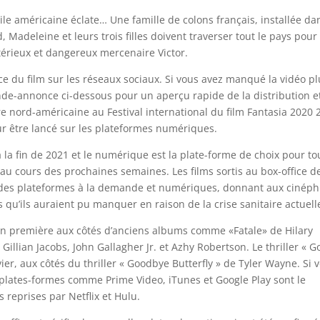
vile américaine éclate… Une famille de colons français, installée da
Madeleine et leurs trois filles doivent traverser tout le pays pour
stérieux et dangereux mercenaire Victor.
 du film sur les réseaux sociaux. Si vous avez manqué la vidéo pl
nde-annonce ci-dessous pour un aperçu rapide de la distribution e
ère nord-américaine au Festival international du film Fantasia 2020 
r être lancé sur les plateformes numériques.
à la fin de 2021 et le numérique est la plate-forme de choix pour to
au cours des prochaines semaines. Les films sortis au box-office d
des plateformes à la demande et numériques, donnant aux cinéph
 qu’ils auraient pu manquer en raison de la crise sanitaire actuell
n première aux côtés d’anciens albums comme «Fatale» de Hilary
Gillian Jacobs, John Gallagher Jr. et Azhy Robertson. Le thriller « Go
er, aux côtés du thriller « Goodbye Butterfly » de Tyler Wayne. Si 
plates-formes comme Prime Video, iTunes et Google Play sont le
s reprises par Netflix et Hulu.