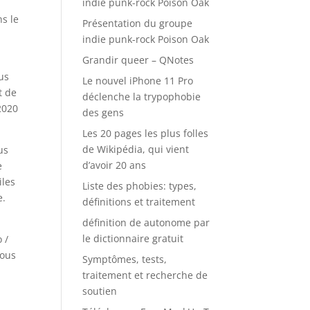
indie punk-rock Poison Oak
ns le
Présentation du groupe
indie punk-rock Poison Oak
Grandir queer – QNotes
us
Le nouvel iPhone 11 Pro
t de
déclenche la trypophobie
2020
des gens
Les 20 pages les plus folles
de Wikipédia, qui vient
us
d’avoir 20 ans
e
iles
Liste des phobies: types,
e.
définitions et traitement
définition de autonome par
le dictionnaire gratuit
 /
vous
Symptômes, tests,
traitement et recherche de
soutien