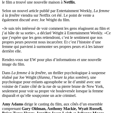
le film a trouvé une nouvelle maison à
Netflix
.
Selon un nouvel article publié par Entertainment Weekly,
La femme
à la fenêtre
viendra sur Netflix cet été. Le point de vente a
également discuté avec Joe Wright du film.
«Je suis très intéressé de voir comment les gens réagissent au film et
j’ai hâte de sa sortie», a déclaré Wright à Entertainment Weekly. «Ce
que j’espère que les gens retiendront, c’est le sentiment que nos
propres peurs peuvent nous incarcérer. Et c’est l’histoire d’une
femme qui parvient à surmonter ses propres peurs et à les laisser
derrière elle.
Rendez-vous sur EW pour plus d’informations et une nouvelle
image du film.
Dans
La femme à la fenêtre
, un thriller psychologique à suspense
réalisé par Joe Wright (
Hanna, l’heure la plus sombre
), une
psychologue pour enfants agoraphobe se lie d’amitié avec une
voisine de l’autre côté de la rue de sa pierre brune de New York,
seulement pour voir sa propre vie bouleversée lorsque la femme
disparaît et qu’elle soupçonne un acte criminel.
Amy Adams
dirige le casting du film, aux côtés d’un ensemble
comprenant
Gary Oldman, Anthony Mackie, Wyatt Russell,