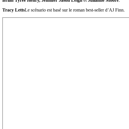
Brian Tyree Henry, Jennifer Jason Leigh
et
Julianne Moore
.
Tracy Letts
Le scénario est basé sur le roman best-seller d’AJ Finn.