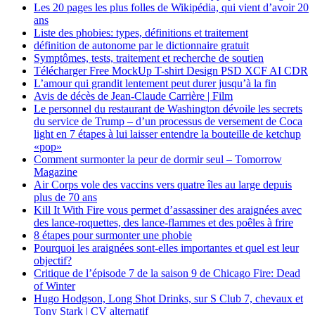
Les 20 pages les plus folles de Wikipédia, qui vient d’avoir 20
ans
Liste des phobies: types, définitions et traitement
définition de autonome par le dictionnaire gratuit
Symptômes, tests, traitement et recherche de soutien
Télécharger Free MockUp T-shirt Design PSD XCF AI CDR
L’amour qui grandit lentement peut durer jusqu’à la fin
Avis de décès de Jean-Claude Carrière | Film
Le personnel du restaurant de Washington dévoile les secrets
du service de Trump – d’un processus de versement de Coca
light en 7 étapes à lui laisser entendre la bouteille de ketchup
«pop»
Comment surmonter la peur de dormir seul – Tomorrow
Magazine
Air Corps vole des vaccins vers quatre îles au large depuis
plus de 70 ans
Kill It With Fire vous permet d’assassiner des araignées avec
des lance-roquettes, des lance-flammes et des poêles à frire
8 étapes pour surmonter une phobie
Pourquoi les araignées sont-elles importantes et quel est leur
objectif?
Critique de l’épisode 7 de la saison 9 de Chicago Fire: Dead
of Winter
Hugo Hodgson, Long Shot Drinks, sur S Club 7, chevaux et
Tony Stark | CV alternatif